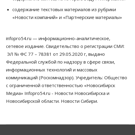
Общество
Новосибирские вузы опубликовали
содержание текстовых материалов из рубрики
приказы о зачислении на бюджетные места
«Новости компаний» и «Партнерские материалы»
08 Августа 2026, 16:00
Общество
Технологии
infopro54.ru — информационно-аналитическое,
Искусственный интеллект впервые выписал
штраф за борщевик
сетевое издание. Свидетельство о регистрации СМИ:
08 Августа 2026, 15:00
ЭЛ № ФС 77 – 78381 от 29.05.2020 г, выдано
Федеральной службой по надзору в сфере связи,
Авто
Продажи подержанных электромобилей в
информационных технологий и массовых
Новосибирской области растут второй месяц
коммуникаций (Роскомнадзор). Учредитель: Общество
08 Августа 2026, 13:00
с ограниченной ответственностью «Новосибирск
Бизнес
Общество
Медиа» Infopro54.ru - Новости Новосибирска и
Детские центры Новосибирска
Новосибирской области. Новости Сибири.
перегибают с «педагогикой успеха», считает
психолог
08 Августа 2026, 11:00
Бизнес
Общество
Союз продавцов маркетплейсов