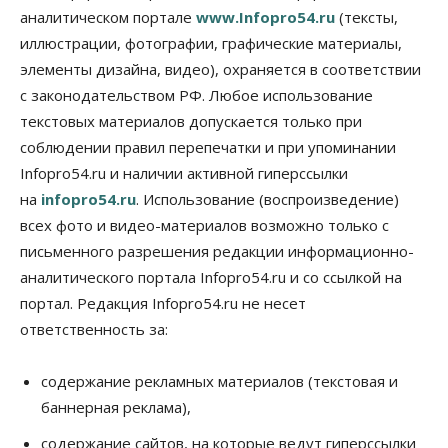
09 Августа 2026, 11:00
аналитическом портале
www.Infopro54.ru
(тексты,
иллюстрации, фотографии, графические материалы,
Авто
Общество
элементы дизайна, видео), охраняется в соответствии
Не катастрофа, а стресс-тест: эксперт
новосибирской сети СТО пояснил кому можно
с законодательством РФ. Любое использование
заливать бензин Евро‑2
текстовых материалов допускается только при
09 Августа 2026, 10:00
соблюдении правил перепечатки и при упоминании
Бизнес
Общество
Infopro54.ru и наличии активной гиперссылки
Работодатели Новосибирска заявили в центры
на
infopro54.ru
. Использование (воспроизведение)
занятости почти 32 тысячи вакансий
09 Августа 2026, 09:00
всех фото и видео-материалов возможно только с
письменного разрешения редакции информационно-
Бизнес
Общество
аналитического портала Infopro54.ru и со ссылкой на
Спрос на машино-места в
Новосибирской области вырос в полтора раза
портал. Редакция Infopro54.ru не несет
08 Августа 2026, 18:00
ответственность за:
Общество
К современному юридическому образованию в
содержание рекламных материалов (текстовая и
России возникает много вопросов
баннерная реклама),
08 Августа 2026, 17:00
содержание сайтов, на которые ведут гиперссылки