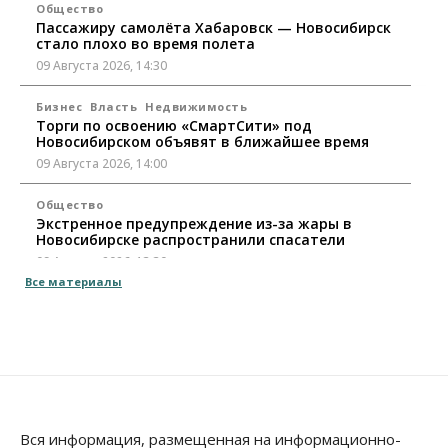
Общество
Пассажиру самолёта Хабаровск — Новосибирск
стало плохо во время полета
09 Августа 2026, 14:30
Бизнес
Власть
Недвижимость
Торги по освоению «СмартСити» под
Новосибирском объявят в ближайшее время
09 Августа 2026, 14:00
Общество
Экстренное предупреждение из-за жары в
Новосибирске распространили спасатели
09 Августа 2026, 13:30
Все материалы
Власть
Город
Общество
Еще одна остановка «городской электрички»
появится в Новосибирске
09 Августа 2026, 12:00
Общество
Места в колледжах Новосибирска будут
«бронировать» со школы
Вся информация, размещенная на информационно-