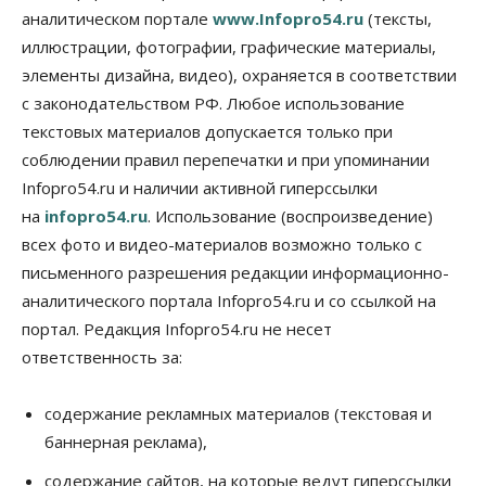
аналитическом портале
www.Infopro54.ru
(тексты,
Власть
иллюстрации, фотографии, графические материалы,
В Новосибирске многодетным семьям вручили
элементы дизайна, видео), охраняется в соответствии
сертификаты на покупку автомобилей
с законодательством РФ. Любое использование
07 Августа 2026, 13:55
текстовых материалов допускается только при
Авто
Общество
соблюдении правил перепечатки и при упоминании
Треть автовладельцев в Новосибирской области
Infopro54.ru и наличии активной гиперссылки
«поставили машины на прикол»
07 Августа 2026, 13:00
на
infopro54.ru
. Использование (воспроизведение)
всех фото и видео-материалов возможно только с
Власть
письменного разрешения редакции информационно-
Школы, библиотеки, пешеходные тротуары:
депутаты Госдумы контролируют работы на
аналитического портала Infopro54.ru и со ссылкой на
социальных объектах
портал. Редакция Infopro54.ru не несет
07 Августа 2026, 12:35
ответственность за:
Общество
Синоптики рассказали о погоде в Новосибирске
содержание рекламных материалов (текстовая и
на выходных
баннерная реклама),
07 Августа 2026, 12:00
содержание сайтов, на которые ведут гиперссылки
Общество