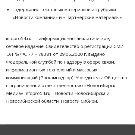
Жители Новосибирска смогут добровольно
содержание текстовых материалов из рубрики
повысить свою пенсию
«Новости компаний» и «Партнерские материалы»
07 Августа 2026, 11:30
Общество
Деньгами будут распоряжаться дети: в десяти
infopro54.ru — информационно-аналитическое,
школах Новосибирской области введут
инициативное бюджетирование
сетевое издание. Свидетельство о регистрации СМИ:
07 Августа 2026, 11:00
ЭЛ № ФС 77 – 78381 от 29.05.2020 г, выдано
Федеральной службой по надзору в сфере связи,
Общество
Право&Порядок
информационных технологий и массовых
В Новосибирске руководителя отдела полиции
заключили под стражу
коммуникаций (Роскомнадзор). Учредитель: Общество
07 Августа 2026, 10:15
с ограниченной ответственностью «Новосибирск
Медиа» Infopro54.ru - Новости Новосибирска и
Общество
Недели жары повлияли на урожай в
Новосибирской области. Новости Сибири.
Новосибирской области, но режима ЧС не будет
07 Августа 2026, 10:00
Бизнес
Право&Порядок
Предприятия Новосибирска
выстраивают системы защиты от атак БПЛА