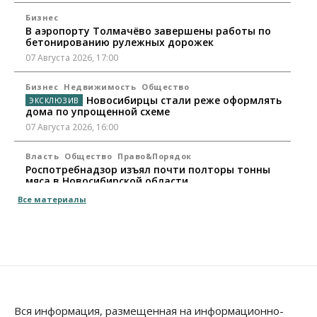
Бизнес
В аэропорту Толмачёво завершены работы по
бетонированию рулежных дорожек
07 Августа 2026, 17:00
Бизнес
Недвижимость
Общество
Новосибирцы стали реже оформлять
дома по упрощенной схеме
07 Августа 2026, 16:00
Власть
Общество
Право&Порядок
Роспотребнадзор изъял почти полторы тонны
мяса в Новосибирской области
07 Августа 2026, 15:00
Все материалы
Финансы
Расходы новосибирцев на спорт выросли на 40%
за полгода
07 Августа 2026, 14:35
Сибирские аграрии увеличивают посевы горчицы
Вся информация, размещенная на информационно-
07 Августа 2026, 14:00