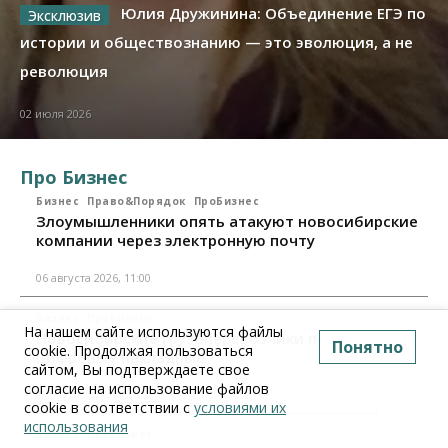
Юлия Дружинина: Объединение ЕГЭ по
истории и обществознанию — это эволюция, а не
революция
02 июля 2026
Про Бизнес
Бизнес
Право&Порядок
ПроБизнес
Злоумышленники опять атакуют новосибирские
компании через электронную почту
06 августа 2026, 11:00
Бизнес
ПроБизнес
На нашем сайте используются файлы
Новосибирские грузоперевозчики переходят на
Понятно
cookie. Продолжая пользоваться
цифровые накладные
сайтом, Вы подтверждаете свое
согласие на использование файлов
28 июля 2026, 11:00
cookie в соответствии с
условиями их
использования
Бизнес
ПроБизнес