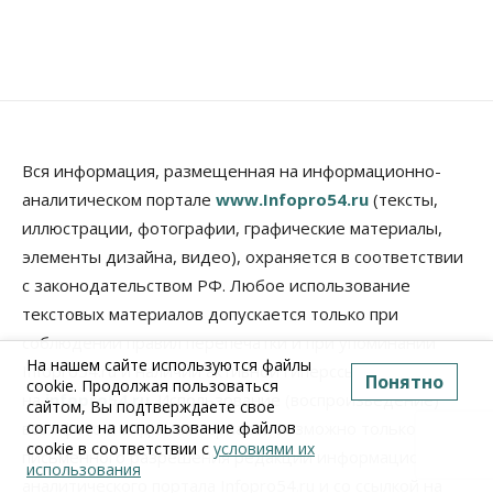
Вся информация, размещенная на информационно-
аналитическом портале
www.Infopro54.ru
(тексты,
иллюстрации, фотографии, графические материалы,
элементы дизайна, видео), охраняется в соответствии
с законодательством РФ. Любое использование
текстовых материалов допускается только при
соблюдении правил перепечатки и при упоминании
На нашем сайте используются файлы
Infopro54.ru и наличии активной гиперссылки
Понятно
cookie. Продолжая пользоваться
на
infopro54.ru
. Использование (воспроизведение)
сайтом, Вы подтверждаете свое
согласие на использование файлов
всех фото и видео-материалов возможно только с
cookie в соответствии с
условиями их
письменного разрешения редакции информационно-
использования
аналитического портала Infopro54.ru и со ссылкой на