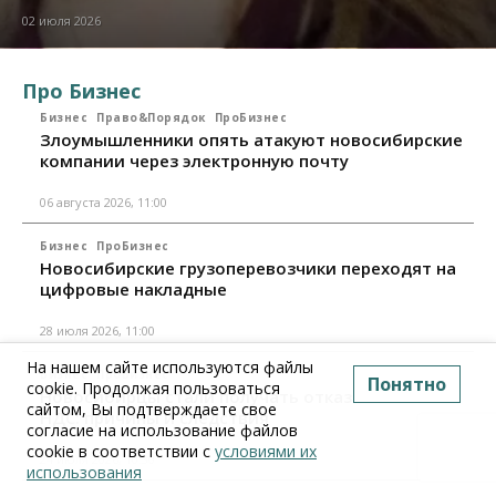
02 июля 2026
Про Бизнес
Бизнес
Право&Порядок
ПроБизнес
Злоумышленники опять атакуют новосибирские
компании через электронную почту
06 августа 2026, 11:00
Бизнес
ПроБизнес
Новосибирские грузоперевозчики переходят на
цифровые накладные
28 июля 2026, 11:00
На нашем сайте используются файлы
Бизнес
ПроБизнес
Понятно
cookie. Продолжая пользоваться
Новосибирцы стали получать отказ в вычете по
сайтом, Вы подтверждаете свое
НДС: причины и следствия
согласие на использование файлов
cookie в соответствии с
условиями их
24 июля 2026, 10:30
использования