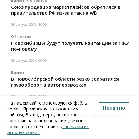
Бизнес
Общество
Союз продавцов маркетплейсов обратился в
правительство РФ из-за атак на WB
08 августа 2026, 10:00
Общество
Новосибирцы будут получать квитанции за ЖКУ
по-новому
08 августа 2026, 09:00
Бизнес
В Новосибирской области резко сократился
грузооборот в автоперевозках
07 августа 2026, 19:00
На нашем сайте используются файлы
Понятно
cookie. Продолжая пользоваться
Общество
В Новосибирске прошёл митинг против нового
сайтом, Вы подтверждаете свое
закона о памятниках
согласие на использование файлов
cookie в соответствии с
условиями их
использования
07 августа 2026, 18:00