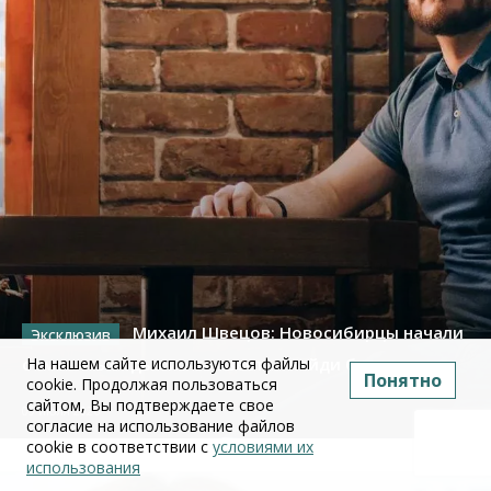
Михаил Швецов: Новосибирцы начали
отменять отдых из-за квеста «найди бензин»
На нашем сайте используются файлы
Понятно
cookie. Продолжая пользоваться
сайтом, Вы подтверждаете свое
09 июля 2026
согласие на использование файлов
cookie в соответствии с
условиями их
использования