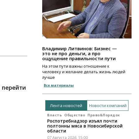
Владимир Литвинов: Бизнес —
это не про деньги, а про
ощущение правильности пути
На этом пути важны отношение к
человеку и желание делать жизнь людей
лучше
Все материалы
т перейти
Лента новостей
Новости компаний
Власть
Общество
Право&Порядок
Роспотребнадзор изъял почти
полтонны мяса в Новосибирской
области
07 Августа 2026, 15:00