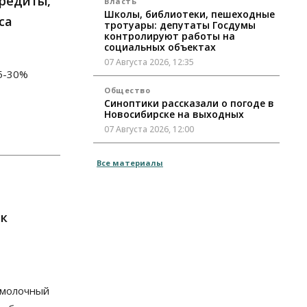
кредиты,
Власть
Школы, библиотеки, пешеходные
са
тротуары: депутаты Госдумы
контролируют работы на
социальных объектах
07 Августа 2026, 12:35
5-30%
Общество
Синоптики рассказали о погоде в
Новосибирске на выходных
07 Августа 2026, 12:00
Общество
Все материалы
Жители Новосибирска смогут
добровольно повысить свою
пенсию
07 Августа 2026, 11:30
ик
Общество
Деньгами будут распоряжаться
дети: в десяти школах
Новосибирской области введут
инициативное бюджетирование
т молочный
07 Августа 2026, 11:00