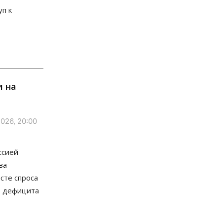
Застройщики продавливают
уп к
компромиссы по площади
участков для КРТ в Новосибирске
06 Августа 2026, 17:30
Бизнес
Недвижимость
Общество
Около Заельцовского бора
Новосибирска началось
строительство термального
и на
комплекса
06 Августа 2026, 17:00
Общество
Право&Порядок
026, 20:00
Подозреваемых в похищении
человека задержали в
Новосибирске
ссией
06 Августа 2026, 16:15
ва
Общество
сте спроса
Пенсионеры старше 80 лет в
Новосибирской области получили
о дефицита
повышенные пенсии
06 Августа 2026, 16:00