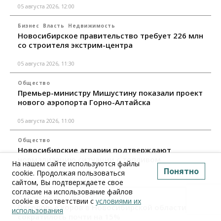
05 августа 2026, 12:00
Бизнес
Власть
Недвижимость
Новосибирское правительство требует 226 млн
со строителя экстрим-центра
05 августа 2026, 11:30
Общество
Премьер-министру Мишустину показали проект
нового аэропорта Горно-Алтайска
05 августа 2026, 11:00
Общество
Новосибирские аграрии подтверждают
нормализацию ситуации с топливом
На нашем сайте используются файлы
Понятно
cookie. Продолжая пользоваться
05 августа 2026, 10:00
сайтом, Вы подтверждаете свое
согласие на использование файлов
Общество
cookie в соответствии с
условиями их
Поголовье коров в Новосибирской области
использования
сократилось почти на 15%