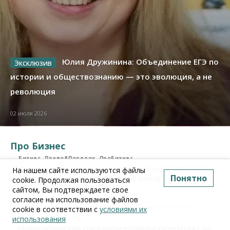
Юлия Дружинина: Объединение ЕГЭ по
истории и обществознанию — это эволюция, а не
революция
02 июля 2026
Про Бизнес
Бизнес
Право&Порядок
ПроБизнес
Злоумышленники опять атакуют новосибирские
На нашем сайте используются файлы
Понятно
компании через электронную почту
cookie. Продолжая пользоваться
сайтом, Вы подтверждаете свое
06 августа 2026, 11:00
согласие на использование файлов
cookie в соответствии с
условиями их
Бизнес
ПроБизнес
использования
Новосибирские грузоперевозчики переходят на