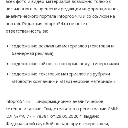
всех фото и видео-материалов возможно только с
Бизнес
Недвижимость
Общество
Новосибирцы стали реже оформлять
письменного разрешения редакции информационно-
дома по упрощенной схеме
аналитического портала Infopro54.ru и со ссылкой на
07 Августа 2026, 16:00
портал. Редакция Infopro54.ru не несет
Власть
Общество
Право&Порядок
ответственность за:
Роспотребнадзор изъял почти полторы тонны
мяса в Новосибирской области
содержание рекламных материалов (текстовая и
07 Августа 2026, 15:00
баннерная реклама),
Финансы
Расходы новосибирцев на спорт выросли на 40%
содержание сайтов, на которые ведут гиперссылки
за полгода
содержание текстовых материалов из рубрики
07 Августа 2026, 14:35
«Новости компаний» и «Партнерские материалы»
Сибирские аграрии увеличивают посевы горчицы
07 Августа 2026, 14:00
infopro54.ru — информационно-аналитическое,
Власть
сетевое издание. Свидетельство о регистрации СМИ:
В Новосибирске многодетным семьям вручили
сертификаты на покупку автомобилей
ЭЛ № ФС 77 – 78381 от 29.05.2020 г, выдано
07 Августа 2026, 13:55
Федеральной службой по надзору в сфере связи,