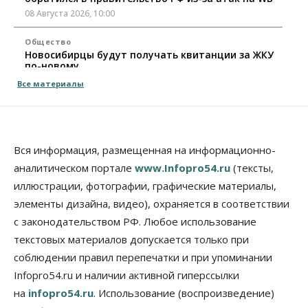
08 Августа 2026, 10:00
Общество
Новосибирцы будут получать квитанции за ЖКУ
по-новому
08 Августа 2026, 09:00
Все материалы
Бизнес
В Новосибирской области резко
сократился грузооборот в автоперевозках
07 Августа 2026, 19:00
Вся информация, размещенная на информационно-
аналитическом портале
www.Infopro54.ru
(тексты,
Общество
иллюстрации, фотографии, графические материалы,
В Новосибирске прошёл митинг
против нового закона о памятниках
элементы дизайна, видео), охраняется в соответствии
07 Августа 2026, 18:00
с законодательством РФ. Любое использование
текстовых материалов допускается только при
Бизнес
соблюдении правил перепечатки и при упоминании
В аэропорту Толмачёво завершены работы по
бетонированию рулежных дорожек
Infopro54.ru и наличии активной гиперссылки
07 Августа 2026, 17:00
на
infopro54.ru
. Использование (воспроизведение)