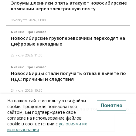
Злоумышленники опять атакуют новосибирские
компании через электронную почту
06 августа 2026, 11:00
Бизнес
ПроБизнес
Новосибирские грузоперевозчики переходят на
цифровые накладные
28 июля 2026, 11:00
Бизнес
ПроБизнес
Новосибирцы стали получать отказ в вычете по
НДС: причины и следствия
24 июля 2026, 10:30
На нашем сайте используются файлы
Бизнес
ПроБизнес
Понятно
cookie. Продолжая пользоваться
Новосибирская область вошла в топ регионов по
сайтом, Вы подтверждаете свое
смертности бизнеса
согласие на использование файлов
cookie в соответствии с
условиями их
17 июля 2026, 12:00
использования