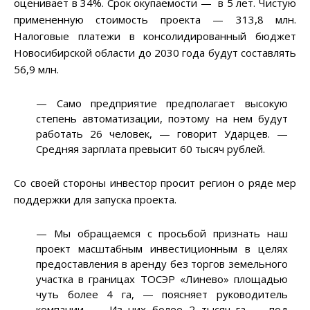
оценивает в 34%. Срок окупаемости
—
в 5 лет. Чистую
примененную стоимость проекта
—
313,8 млн.
Налоговые платежи в консолидированный бюджет
Новосибирской области до 2030 года будут составлять
56,9 млн.
—
Само предприятие предполагает высокую
степень автоматизации, поэтому на нем будут
работать 26 человек,
—
говорит Ударцев.
—
Средняя зарплата превысит 60 тысяч рублей.
Со своей стороны инвестор просит регион о ряде мер
поддержки для запуска проекта.
—
Мы обращаемся с просьбой признать наш
проект масштабным инвестиционным в целях
предоставления в аренду без торгов земельного
участка в границах ТОСЭР «Линево» площадью
чуть более 4 га,
—
поясняет руководитель
компании.
—
Из них более 2 тысяч га
—
под