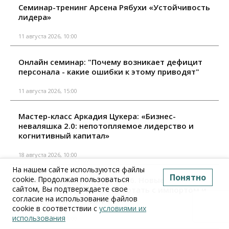
Семинар-тренинг Арсена Рябухи «Устойчивость
лидера»
11 августа 2026, 10:00
Онлайн семинар: "Почему возникает дефицит
персонала - какие ошибки к этому приводят"
11 августа 2026, 15:00
Мастер-класс Аркадия Цукера: «Бизнес-
неваляшка 2.0: непотопляемое лидерство и
когнитивный капитал»
18 августа 2026, 10:00
На нашем сайте используются файлы
Понятно
cookie. Продолжая пользоваться
Онлайн семинар: "ВЭД – 2026. Новые правила,
сайтом, Вы подтверждаете свое
налоги и проверки. Как работать с импортом и
согласие на использование файлов
экспортом без штрафов"
cookie в соответствии с
условиями их
использования
18 августа 2026, 15:00