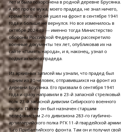
лет и была похоронена в родной деревне Брусянка.
А вот про ее мужа, моего прадеда, не знал ничего,
кроме того, что он ушел на фронт в сентябре 1941
года и больше не вернулся. Но все изменилось в
октябре 2024-го ― именно тогда Министерство
обороны Российской Федерации рассекретило
военные документы тех лет, опубликовав их на
сайте «Память народа», и я, наконец, узнал о
подвигах моего прадеда.
Из архивных записей мы узнали, что прадед был
одним из 30 человек, отправившихся на фронт из
деревни Брусянка. Его призвали 6 сентября 1941
года и сразу направили в 23-й запасной стрелковый
полк 23-й запасной дивизии Сибирского военного
округа. Позже он был назначен старшим
телефонистом 2-го дивизиона 283-го гаубично-
артиллерийского полка РГК 11-й гвардейской армии
1-го Прибалтийского фронта. Там он и получил свой