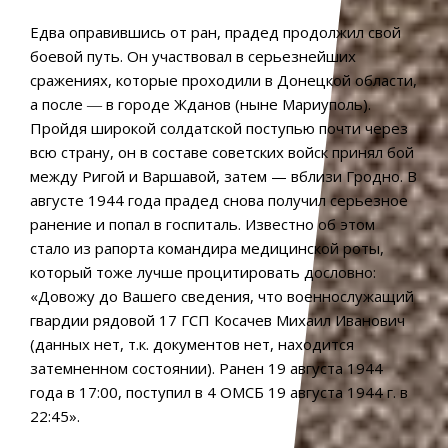
Едва оправившись от ран, прадед продолжил свой
боевой путь. Он участвовал в серьезнейших
сражениях, которые проходили в Донецкой области,
а после ― в городе Жданов (ныне Мариуполь).
Пройдя широкой солдатской поступью почти через
всю страну, он в составе советских войск принял бой
между Ригой и Варшавой, затем — вблизи Гродно. В
августе 1944 года прадед снова получил серьезное
ранение и попал в госпиталь. Известно об этом
стало из рапорта командира медицинской роты,
который тоже лучше процитировать дословно:
«Довожу до Вашего сведения, что военнослужащий
гвардии рядовой 17 ГСП Косачев Михаил Иванович
(данных нет, т.к. документов нет, находится
затемненном состоянии). Ранен 19 августа 1944
года в 17:00, поступил в 4 ОМСБ 19 августа 1944 г. в
22:45».