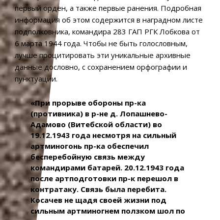
первый орден, а также первые ранения. Подробная
информация об этом содержится в наградном листе
подполковника, командира 283 ГАП РГК Лобкова от
6 марта 1944 года. Чтобы не быть голословным,
лучше процитировать эти уникальные архивные
данные дословно, с сохранением орфографии и
пунктуации.
«При прорыве обороны пр-ка
(противника) в р-не д. Лопашнево-
Адамово (Витебской области) во
19.12.1943 года несмотря на сильный
артминогонь пр-ка обеспечил
бесперебойную связь между
командирами батарей. 20.12.1943 года
после артподготовки пр-к перешол в
контратаку. Связь была перебита.
Косачев не щадя своей жизни под
сильным артминогнем ползком шол по