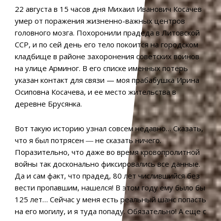
22 августа в 15 часов дня Михаил Иванович Косачев
умер от поражения жизненно-важных центров
головного мозга. Похоронили прадеда в Литовской
ССР, и по сей день его тело покоится на городском
кладбище в районе захоронения советских воинов
на улице Арминог. В его списке именных потерь
указан контакт для связи — моя прабабушка Ирина
Осиповна Косачева, и ее место жительства в
деревне Брусянка.
Вот такую историю узнал совсем недавно… Сказать,
что я был потрясен ― не сказать ничего.
Поразительно, что даже во время кровопролитной
войны так досконально фиксировались все данные.
Да и сам факт, что прадед, 80 лет числившийся без
вести пропавшим, нашелся! В этом году ему было бы
125 лет… Сейчас у меня есть реальный шанс попасть
на его могилу, и я туда попаду. Обязательно! А еще с