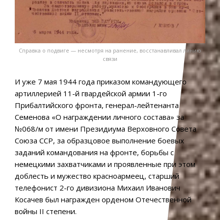
Справка о подвиге — несмотря на ранение, восстанавливал линию
связи
И уже 7 мая 1944 года приказом командующего
артиллерией 11-й гвардейской армии 1-го
Прибалтийского фронта, генерал-лейтенанта
Семенова «О награждении личного состава» за
№068/м от имени Президиума Верховного Совета
Союза ССР, за образцовое выполнение боевых
заданий командования на фронте, борьбы с
немецкими захватчиками и проявленные при этом
доблесть и мужество красноармеец, старший
телефонист 2-го дивизиона Михаил Иванович
Косачев был награжден орденом Отечественной
войны II степени.