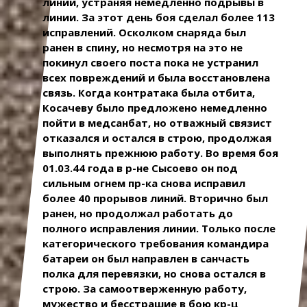
линии, устраняя немедленно подрывы в
линии. За этот день боя сделал более 113
исправлений. Осколком снаряда был
ранен в спину, но несмотря на это не
покинул своего поста пока не устранил
всех повреждений и была восстановлена
связь. Когда контратака была отбита,
Косачеву было предложено немедленно
пойти в медсанбат, но отважный связист
отказался и остался в строю, продолжая
выполнять прежнюю работу. Во время боя
01.03.44 года в р-не Сысоево он под
сильным огнем пр-ка снова исправил
более 40 прорывов линий. Вторично был
ранен, но продолжал работать до
полного исправления линии. Только после
категорического требования командира
батареи он был направлен в санчасть
полка для перевязки, но снова остался в
строю. За самоотверженную работу,
мужество и бесстрашие в бою кр-ц