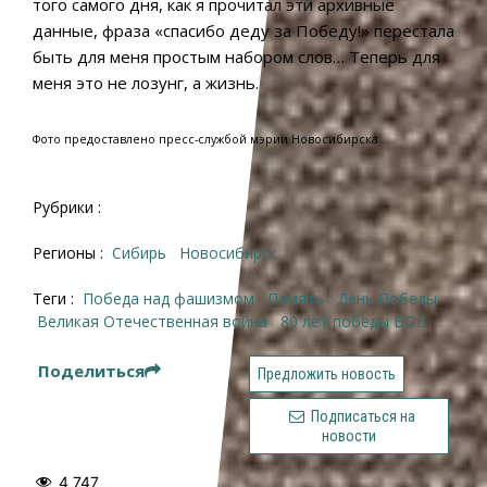
того самого дня, как я прочитал эти архивные
данные, фраза «спасибо деду за Победу!» перестала
быть для меня простым набором слов… Теперь для
меня это не лозунг, а жизнь.
Фото предоставлено пресс-службой мэрии Новосибирска
Рубрики :
Регионы :
Сибирь
Новосибирск
Теги :
победа над фашизмом
память
День Победы
Великая Отечественная война
80 лет победы ВОВ
Поделиться
Предложить новость
Подписаться на
новости
4 747