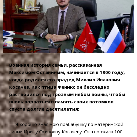
Военная история семьи, рассказанная
Максимом Останиным, начинается в 1900 году,
когда родился его прадед Михаил Иванович
Косачев. Как птица Феникс он бесследно
растворился под грозным небом войны, чтобы
вновь ворваться в память своих потомков
спустя долгие десятилетия:
— Я хорошо знал мою прабабушку по материнской
линии Ирину Осиповну Косачеву. Она прожила 100