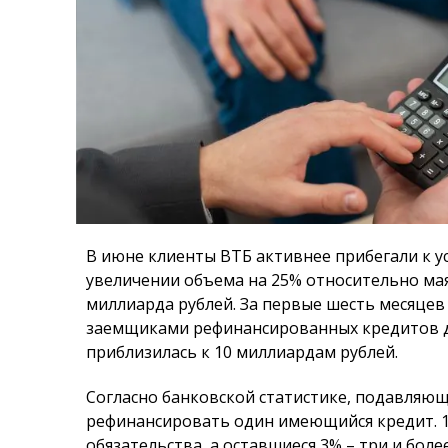
В июне клиенты ВТБ активнее прибегали к у
увеличении объема на 25% относительно мая
миллиарда рублей. За первые шесть месяце
заемщиками рефинансированных кредитов до
приблизилась к 10 миллиардам рублей.
Согласно банковской статистике, подавляю
рефинансировать один имеющийся кредит. 
обязательства, а оставшиеся 3% – три и бо