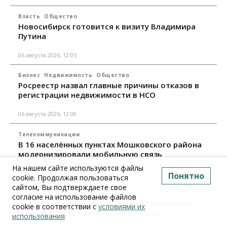
Власть
Общество
Новосибирск готовится к визиту Владимира
Путина
06 августа 2026, 12:05
Бизнес
Недвижимость
Общество
Росреестр назвал главные причины отказов в
регистрации недвижимости в НСО
06 августа 2026, 12:00
Телекоммуникации
В 16 населённых пунктах Мошковского района
модернизировали мобильную связь
На нашем сайте используются файлы
06 августа 2026, 11:35
Понятно
cookie. Продолжая пользоваться
сайтом, Вы подтверждаете свое
Бизнес
Право&Порядок
ПроБизнес
согласие на использование файлов
Злоумышленники опять атакуют новосибирские
cookie в соответствии с
условиями их
компании через электронную почту
использования