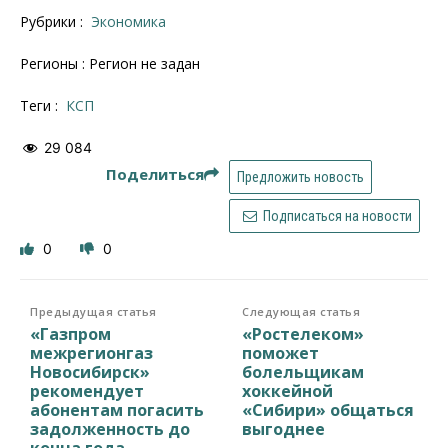
Рубрики :
Экономика
Регионы : Регион не задан
Теги :
КСП
29 084
Поделиться
Предложить новость
Подписаться на новости
0
0
Предыдущая статья
Следующая статья
«Газпром
«Ростелеком»
межрегионгаз
поможет
Новосибирск»
болельщикам
рекомендует
хоккейной
абонентам погасить
«Сибири» общаться
задолженность до
выгоднее
конца года