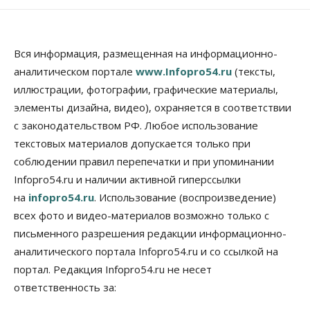
Авто
Общество
Не катастрофа, а стресс-тест: эксперт
новосибирской сети СТО пояснил кому можно
Вся информация, размещенная на информационно-
заливать бензин Евро‑2
аналитическом портале
www.Infopro54.ru
(тексты,
09 Августа 2026, 10:00
иллюстрации, фотографии, графические материалы,
элементы дизайна, видео), охраняется в соответствии
Бизнес
Общество
Работодатели Новосибирска заявили в центры
с законодательством РФ. Любое использование
занятости почти 32 тысячи вакансий
текстовых материалов допускается только при
09 Августа 2026, 09:00
соблюдении правил перепечатки и при упоминании
Бизнес
Общество
Infopro54.ru и наличии активной гиперссылки
Спрос на машино-места в
на
infopro54.ru
. Использование (воспроизведение)
Новосибирской области вырос в полтора раза
08 Августа 2026, 18:00
всех фото и видео-материалов возможно только с
письменного разрешения редакции информационно-
Общество
аналитического портала Infopro54.ru и со ссылкой на
К современному юридическому образованию в
России возникает много вопросов
портал. Редакция Infopro54.ru не несет
08 Августа 2026, 17:00
ответственность за:
Общество