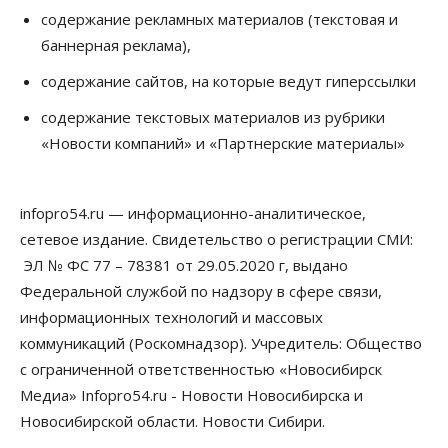
Новосибирские вузы опубликовали
содержание рекламных материалов (текстовая и
приказы о зачислении на бюджетные места
баннерная реклама),
08 Августа 2026, 16:00
содержание сайтов, на которые ведут гиперссылки
Общество
Технологии
Искусственный интеллект впервые выписал
содержание текстовых материалов из рубрики
штраф за борщевик
«Новости компаний» и «Партнерские материалы»
08 Августа 2026, 15:00
Авто
infopro54.ru — информационно-аналитическое,
Продажи подержанных электромобилей в
Новосибирской области растут второй месяц
сетевое издание. Свидетельство о регистрации СМИ:
08 Августа 2026, 13:00
ЭЛ № ФС 77 – 78381 от 29.05.2020 г, выдано
Федеральной службой по надзору в сфере связи,
Бизнес
Общество
Детские центры Новосибирска
информационных технологий и массовых
перегибают с «педагогикой успеха», считает
коммуникаций (Роскомнадзор). Учредитель: Общество
психолог
08 Августа 2026, 11:00
с ограниченной ответственностью «Новосибирск
Медиа» Infopro54.ru - Новости Новосибирска и
Бизнес
Общество
Новосибирской области. Новости Сибири.
Союз продавцов маркетплейсов
обратился в правительство РФ из-за атак на WB