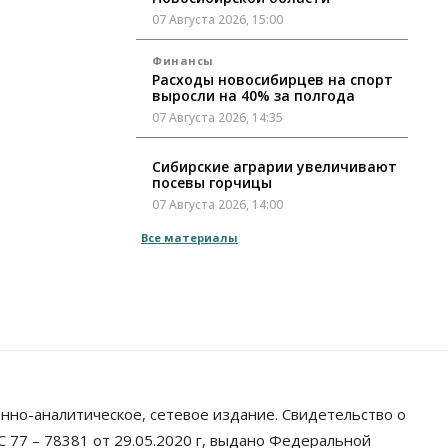
07 Августа 2026, 15:00
Финансы
Расходы новосибирцев на спорт
выросли на 40% за полгода
07 Августа 2026, 14:35
Сибирские аграрии увеличивают
посевы горчицы
07 Августа 2026, 14:00
Все материалы
Власть
В Новосибирске многодетным
семьям вручили сертификаты на
покупку автомобилей
07 Августа 2026, 13:55
Авто
Общество
Треть автовладельцев в
Новосибирской области
«поставили машины на прикол»
нно-аналитическое, сетевое издание. Свидетельство о
07 Августа 2026, 13:00
 77 – 78381 от 29.05.2020 г, выдано Федеральной