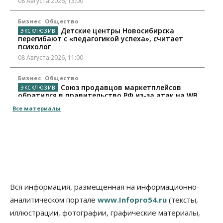
08 Августа 2026, 13:00
Бизнес
Общество
Детские центры Новосибирска
перегибают с «педагогикой успеха», считает
психолог
08 Августа 2026, 11:00
Бизнес
Общество
Союз продавцов маркетплейсов
обратился в правительство РФ из-за атак на WB
08 Августа 2026, 10:00
Все материалы
Общество
Новосибирцы будут получать квитанции за ЖКУ
по-новому
08 Августа 2026, 09:00
Бизнес
В Новосибирской области резко
Вся информация, размещенная на информационно-
сократился грузооборот в автоперевозках
аналитическом портале
www.Infopro54.ru
(тексты,
07 Августа 2026, 19:00
иллюстрации, фотографии, графические материалы,