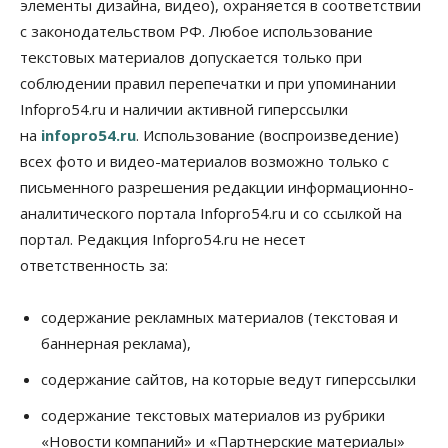
элементы дизайна, видео), охраняется в соответствии
Общество
В Новосибирске прошёл митинг
с законодательством РФ. Любое использование
против нового закона о памятниках
текстовых материалов допускается только при
07 Августа 2026, 18:00
соблюдении правил перепечатки и при упоминании
Бизнес
Infopro54.ru и наличии активной гиперссылки
В аэропорту Толмачёво завершены работы по
на
infopro54.ru
. Использование (воспроизведение)
бетонированию рулежных дорожек
07 Августа 2026, 17:00
всех фото и видео-материалов возможно только с
письменного разрешения редакции информационно-
Бизнес
Недвижимость
Общество
аналитического портала Infopro54.ru и со ссылкой на
Новосибирцы стали реже оформлять
дома по упрощенной схеме
портал. Редакция Infopro54.ru не несет
07 Августа 2026, 16:00
ответственность за:
Власть
Общество
Право&Порядок
Роспотребнадзор изъял почти полторы тонны
содержание рекламных материалов (текстовая и
мяса в Новосибирской области
баннерная реклама),
07 Августа 2026, 15:00
содержание сайтов, на которые ведут гиперссылки
Финансы
Расходы новосибирцев на спорт выросли на 40%
содержание текстовых материалов из рубрики
за полгода
«Новости компаний» и «Партнерские материалы»