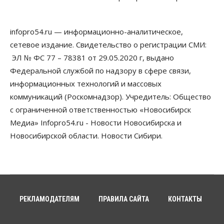
07 Августа 2026, 14:35
Сибирские аграрии увеличивают посевы горчицы
infopro54.ru — информационно-аналитическое,
07 Августа 2026, 14:00
сетевое издание. Свидетельство о регистрации СМИ:
ЭЛ № ФС 77 – 78381 от 29.05.2020 г, выдано
Власть
В Новосибирске многодетным семьям вручили
Федеральной службой по надзору в сфере связи,
сертификаты на покупку автомобилей
информационных технологий и массовых
07 Августа 2026, 13:55
коммуникаций (Роскомнадзор). Учредитель: Общество
Авто
Общество
с ограниченной ответственностью «Новосибирск
Треть автовладельцев в Новосибирской области
Медиа» Infopro54.ru - Новости Новосибирска и
«поставили машины на прикол»
Новосибирской области. Новости Сибири.
07 Августа 2026, 13:00
Власть
Школы, библиотеки, пешеходные тротуары:
депутаты Госдумы контролируют работы на
социальных объектах
07 Августа 2026, 12:35
РЕКЛАМОДАТЕЛЯМ
ПРАВИЛА САЙТА
КОНТАКТЫ
Общество
Синоптики рассказали о погоде в Новосибирске