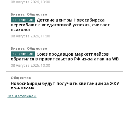
08 Августа 2026, 13:00
Бизнес
Общество
Детские центры Новосибирска
перегибают с «педагогикой успеха», считает
психолог
08 Августа 2026, 11:00
Бизнес
Общество
Союз продавцов маркетплейсов
обратился в правительство РФ из-за атак на WB
08 Августа 2026, 10:00
Общество
Новосибирцы будут получать квитанции за ЖКУ
по-новому
08 Августа 2026, 09:00
Все материалы
Бизнес
В Новосибирской области резко
сократился грузооборот в автоперевозках
07 Августа 2026, 19:00