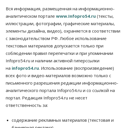
Общество
В Новосибирске прошёл митинг
Вся информация, размещенная на информационно-
против нового закона о памятниках
аналитическом портале
www.Infopro54.ru
(тексты,
07 Августа 2026, 18:00
иллюстрации, фотографии, графические материалы,
элементы дизайна, видео), охраняется в соответствии
Бизнес
В аэропорту Толмачёво завершены работы по
с законодательством РФ. Любое использование
бетонированию рулежных дорожек
текстовых материалов допускается только при
07 Августа 2026, 17:00
соблюдении правил перепечатки и при упоминании
Бизнес
Недвижимость
Общество
Infopro54.ru и наличии активной гиперссылки
Новосибирцы стали реже оформлять
на
infopro54.ru
. Использование (воспроизведение)
дома по упрощенной схеме
07 Августа 2026, 16:00
всех фото и видео-материалов возможно только с
письменного разрешения редакции информационно-
Власть
Общество
Право&Порядок
аналитического портала Infopro54.ru и со ссылкой на
Роспотребнадзор изъял почти полторы тонны
мяса в Новосибирской области
портал. Редакция Infopro54.ru не несет
07 Августа 2026, 15:00
ответственность за:
Финансы
Расходы новосибирцев на спорт выросли на 40%
содержание рекламных материалов (текстовая и
за полгода
баннерная реклама),