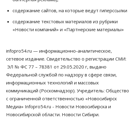
07 Августа 2026, 14:35
содержание сайтов, на которые ведут гиперссылки
Сибирские аграрии увеличивают посевы горчицы
содержание текстовых материалов из рубрики
07 Августа 2026, 14:00
«Новости компаний» и «Партнерские материалы»
Власть
В Новосибирске многодетным семьям вручили
сертификаты на покупку автомобилей
infopro54.ru — информационно-аналитическое,
07 Августа 2026, 13:55
сетевое издание. Свидетельство о регистрации СМИ:
ЭЛ № ФС 77 – 78381 от 29.05.2020 г, выдано
Авто
Общество
Треть автовладельцев в Новосибирской области
Федеральной службой по надзору в сфере связи,
«поставили машины на прикол»
информационных технологий и массовых
07 Августа 2026, 13:00
коммуникаций (Роскомнадзор). Учредитель: Общество
Власть
с ограниченной ответственностью «Новосибирск
Школы, библиотеки, пешеходные тротуары:
Медиа» Infopro54.ru - Новости Новосибирска и
депутаты Госдумы контролируют работы на
социальных объектах
Новосибирской области. Новости Сибири.
07 Августа 2026, 12:35
Общество