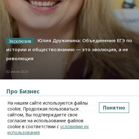
Юлия Дружинина: Объединение ЕГЭ по
истории и обществознанию — это эволюция, а не
революция
02 июля 2026
Про Бизнес
Бизнес
Право&Порядок
ПроБизнес
На нашем сайте используются файлы
Злоумышленники опять атакуют новосибирские
Понятно
cookie. Продолжая пользоваться
компании через электронную почту
сайтом, Вы подтверждаете свое
согласие на использование файлов
06 августа 2026, 11:00
cookie в соответствии с
условиями их
использования
Бизнес
ПроБизнес