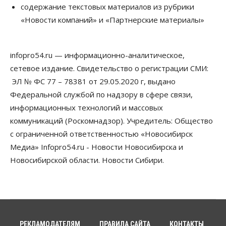
Право&Порядок
содержание текстовых материалов из рубрики
Новосибирец пытался провезти из Таиланда
«Новости компаний» и «Партнерские материалы»
кондитерские изделия с наркотиками
05 Августа 2026, 12:30
infopro54.ru — информационно-аналитическое,
Бизнес
Власть
Более 400 новосибирских компаний
сетевое издание. Свидетельство о регистрации СМИ:
вывели зарплату сотрудников «из тени»
ЭЛ № ФС 77 – 78381 от 29.05.2020 г, выдано
05 Августа 2026, 12:00
Федеральной службой по надзору в сфере связи,
Бизнес
Власть
Недвижимость
информационных технологий и массовых
Новосибирское правительство требует 226 млн со
коммуникаций (Роскомнадзор). Учредитель: Общество
строителя экстрим-центра
05 Августа 2026, 11:30
с ограниченной ответственностью «Новосибирск
Медиа» Infopro54.ru - Новости Новосибирска и
Общество
Новосибирской области. Новости Сибири.
Премьер-министру Мишустину показали проект
нового аэропорта Горно-Алтайска
05 Августа 2026, 11:00
Общество
Новосибирские аграрии
подтверждают нормализацию ситуации с
РЕКЛАМОДАТЕЛЯМ
ПРАВИЛА САЙТА
КОНТАКТЫ