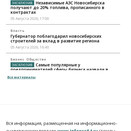
Независимые АЗС Новосибирска
получают до 20% топлива, прописанного в
контрактах
05 Августа 2026, 17:00
Власть
Губернатор поблагодарил новосибирских
строителей за вклад в развитие региона
05 Августа 2026, 16:40
Бизнес
Общество
Самые популярные у
предпринимателей сферы бизнеса назвали в
Новосибирске
Все материалы
05 Августа 2026, 16:00
Недвижимость
Летний марафон скидок в ГК «Расцветай — до 16
августа
05 Августа 2026, 15:55
Недвижимость
Общество
Вся информация, размещенная на информационно-
Проект нового микрорайона на улице Кирова
аналитическом портале
www.Infopro54.ru
(тексты,