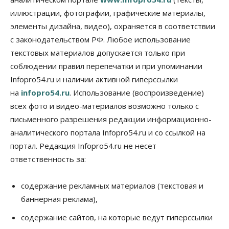
утвердили в Новосибирске
иллюстрации, фотографии, графические материалы,
05 Августа 2026, 15:30
элементы дизайна, видео), охраняется в соответствии
Бизнес
Промышленность
с законодательством РФ. Любое использование
Новосибирские компании произвели косметики
на два миллиарда рублей
текстовых материалов допускается только при
05 Августа 2026, 15:00
соблюдении правил перепечатки и при упоминании
Infopro54.ru и наличии активной гиперссылки
Власть
Финансы
на
infopro54.ru
. Использование (воспроизведение)
Криптовалюта в России официально стала
имуществом
всех фото и видео-материалов возможно только с
05 Августа 2026, 14:00
письменного разрешения редакции информационно-
аналитического портала Infopro54.ru и со ссылкой на
Недвижимость
Открыты продажи квартир нового дома в
портал. Редакция Infopro54.ru не несет
квартале «Цветной бульвар» ГК «Расцветай»
ответственность за:
05 Августа 2026, 13:23
Власть
Общество
содержание рекламных материалов (текстовая и
Ночные маршруты автобусов предлагают ввести
баннерная реклама),
в Новосибирской области
05 Августа 2026, 13:00
содержание сайтов, на которые ведут гиперссылки