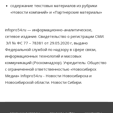
Бизнес
Общество
Работодатели Новосибирска заявили в центры
содержание текстовых материалов из рубрики
занятости почти 32 тысячи вакансий
«Новости компаний» и «Партнерские материалы»
09 Августа 2026, 09:00
Бизнес
Общество
infopro54.ru — информационно-аналитическое,
Спрос на машино-места в
Новосибирской области вырос в полтора раза
сетевое издание. Свидетельство о регистрации СМИ:
08 Августа 2026, 18:00
ЭЛ № ФС 77 – 78381 от 29.05.2020 г, выдано
Федеральной службой по надзору в сфере связи,
Общество
К современному юридическому образованию в
информационных технологий и массовых
России возникает много вопросов
коммуникаций (Роскомнадзор). Учредитель: Общество
08 Августа 2026, 17:00
с ограниченной ответственностью «Новосибирск
Общество
Медиа» Infopro54.ru - Новости Новосибирска и
Новосибирские вузы опубликовали
Новосибирской области. Новости Сибири.
приказы о зачислении на бюджетные места
08 Августа 2026, 16:00
Общество
Технологии
Искусственный интеллект впервые выписал
штраф за борщевик