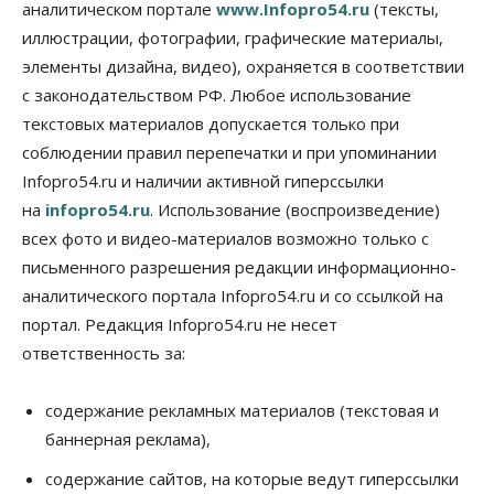
09 Августа 2026, 14:00
аналитическом портале
www.Infopro54.ru
(тексты,
иллюстрации, фотографии, графические материалы,
Общество
элементы дизайна, видео), охраняется в соответствии
Экстренное предупреждение из-за жары в
Новосибирске распространили спасатели
с законодательством РФ. Любое использование
09 Августа 2026, 13:30
текстовых материалов допускается только при
соблюдении правил перепечатки и при упоминании
Власть
Город
Общество
Еще одна остановка «городской электрички»
Infopro54.ru и наличии активной гиперссылки
появится в Новосибирске
на
infopro54.ru
. Использование (воспроизведение)
09 Августа 2026, 12:00
всех фото и видео-материалов возможно только с
Общество
письменного разрешения редакции информационно-
Места в колледжах Новосибирска будут
аналитического портала Infopro54.ru и со ссылкой на
«бронировать» со школы
портал. Редакция Infopro54.ru не несет
09 Августа 2026, 11:00
ответственность за:
Авто
Общество
Не катастрофа, а стресс-тест: эксперт
новосибирской сети СТО пояснил кому можно
содержание рекламных материалов (текстовая и
заливать бензин Евро‑2
баннерная реклама),
09 Августа 2026, 10:00
содержание сайтов, на которые ведут гиперссылки