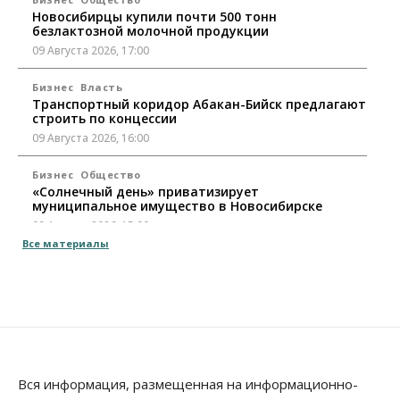
Новосибирцы купили почти 500 тонн
безлактозной молочной продукции
09 Августа 2026, 17:00
Бизнес
Власть
Транспортный коридор Абакан-Бийск предлагают
строить по концессии
09 Августа 2026, 16:00
Бизнес
Общество
«Солнечный день» приватизирует
муниципальное имущество в Новосибирске
09 Августа 2026, 15:00
Все материалы
Общество
Пассажиру самолёта Хабаровск — Новосибирск
стало плохо во время полета
09 Августа 2026, 14:30
Бизнес
Власть
Недвижимость
Торги по освоению «СмартСити» под
Новосибирском объявят в ближайшее время
Вся информация, размещенная на информационно-