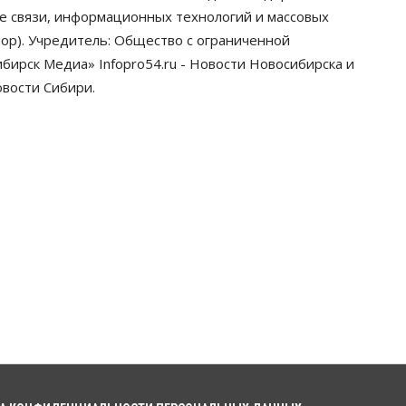
реже оформлять дома по
ре связи, информационных технологий и массовых
упрощенной схеме
ор). Учредитель: Общество с ограниченной
07 Августа 2026, 16:00
ирск Медиа» Infopro54.ru - Новости Новосибирска и
Власть
Общество
Право&Порядок
овости Сибири.
Роспотребнадзор изъял почти
полторы тонны мяса в
Новосибирской области
07 Августа 2026, 15:00
Финансы
Расходы новосибирцев на спорт
выросли на 40% за полгода
07 Августа 2026, 14:35
Сибирские аграрии увеличивают
посевы горчицы
07 Августа 2026, 14:00
Власть
В Новосибирске многодетным
семьям вручили сертификаты на
покупку автомобилей