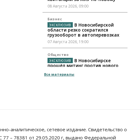
08 Августа 2026, 09:00
Бизнес
В Новосибирской
области резко сократился
грузооборот в автоперевозках
07 Августа 2026, 19:00
Общество
В Новосибирске
прошёл митинг против нового
закона о памятниках
Все материалы
07 Августа 2026, 18:00
Бизнес
В аэропорту Толмачёво
завершены работы по
бетонированию рулежных
дорожек
07 Августа 2026, 17:00
нно-аналитическое, сетевое издание. Свидетельство о
Бизнес
Недвижимость
Общество
Новосибирцы стали
 77 – 78381 от 29.05.2020 г, выдано Федеральной