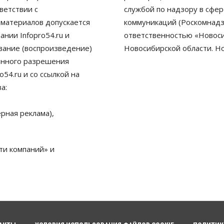
ветствии с
службой по надзору в сфе
 материалов допускается
коммуникаций (Роскомнадз
нии Infopro54.ru и
ответственностью «Новосиб
ование (воспроизведение)
Новосибирской области. Н
енного разрешения
54.ru и со ссылкой на
а:
рная реклама),
ти компаний» и