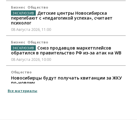
Бизнес
Общество
Детские центры Новосибирска
перегибают с «педагогикой успеха», считает
психолог
08 Августа 2026, 11:00
Бизнес
Общество
Союз продавцов маркетплейсов
обратился в правительство РФ из-за атак на WB
08 Августа 2026, 10:00
Общество
Новосибирцы будут получать квитанции за ЖКУ
по-новому
08 Августа 2026, 09:00
Все материалы
Бизнес
В Новосибирской области резко
сократился грузооборот в автоперевозках
07 Августа 2026, 19:00
Общество