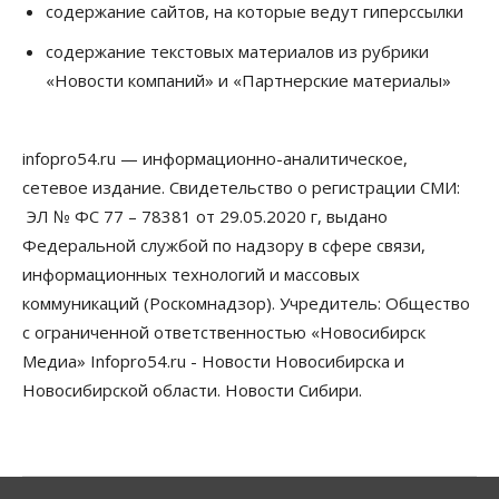
содержание сайтов, на которые ведут гиперссылки
Сибирские аграрии увеличивают посевы горчицы
содержание текстовых материалов из рубрики
07 Августа 2026, 14:00
«Новости компаний» и «Партнерские материалы»
Власть
В Новосибирске многодетным семьям вручили
сертификаты на покупку автомобилей
infopro54.ru — информационно-аналитическое,
07 Августа 2026, 13:55
сетевое издание. Свидетельство о регистрации СМИ:
ЭЛ № ФС 77 – 78381 от 29.05.2020 г, выдано
Авто
Общество
Треть автовладельцев в Новосибирской области
Федеральной службой по надзору в сфере связи,
«поставили машины на прикол»
информационных технологий и массовых
07 Августа 2026, 13:00
коммуникаций (Роскомнадзор). Учредитель: Общество
Власть
с ограниченной ответственностью «Новосибирск
Школы, библиотеки, пешеходные тротуары:
Медиа» Infopro54.ru - Новости Новосибирска и
депутаты Госдумы контролируют работы на
социальных объектах
Новосибирской области. Новости Сибири.
07 Августа 2026, 12:35
Общество
Синоптики рассказали о погоде в Новосибирске
на выходных