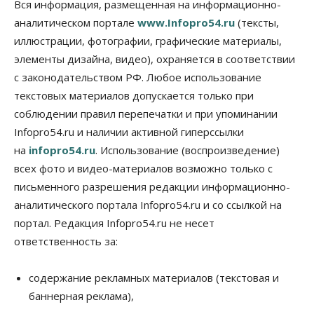
В Новосибирске прошёл митинг
Вся информация, размещенная на информационно-
против нового закона о памятниках
аналитическом портале
www.Infopro54.ru
(тексты,
07 Августа 2026, 18:00
иллюстрации, фотографии, графические материалы,
элементы дизайна, видео), охраняется в соответствии
Бизнес
В аэропорту Толмачёво завершены работы по
с законодательством РФ. Любое использование
бетонированию рулежных дорожек
текстовых материалов допускается только при
07 Августа 2026, 17:00
соблюдении правил перепечатки и при упоминании
Бизнес
Недвижимость
Общество
Infopro54.ru и наличии активной гиперссылки
Новосибирцы стали реже оформлять
на
infopro54.ru
. Использование (воспроизведение)
дома по упрощенной схеме
07 Августа 2026, 16:00
всех фото и видео-материалов возможно только с
письменного разрешения редакции информационно-
Власть
Общество
Право&Порядок
аналитического портала Infopro54.ru и со ссылкой на
Роспотребнадзор изъял почти полторы тонны
мяса в Новосибирской области
портал. Редакция Infopro54.ru не несет
07 Августа 2026, 15:00
ответственность за:
Финансы
Расходы новосибирцев на спорт выросли на 40%
содержание рекламных материалов (текстовая и
за полгода
баннерная реклама),
07 Августа 2026, 14:35