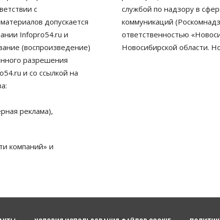
ветствии с
службой по надзору в сфе
 материалов допускается
коммуникаций (Роскомнадз
нии Infopro54.ru и
ответственностью «Новосиб
ование (воспроизведение)
Новосибирской области. Н
енного разрешения
54.ru и со ссылкой на
а:
рная реклама),
ти компаний» и