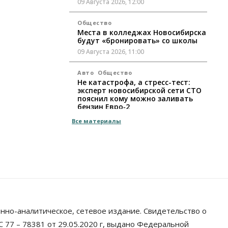
09 Августа 2026, 12:00
Общество
Места в колледжах Новосибирска
будут «бронировать» со школы
09 Августа 2026, 11:00
Авто
Общество
Не катастрофа, а стресс-тест:
эксперт новосибирской сети СТО
пояснил кому можно заливать
бензин Евро‑2
09 Августа 2026, 10:00
Все материалы
Бизнес
Общество
Работодатели Новосибирска
заявили в центры занятости
почти 32 тысячи вакансий
09 Августа 2026, 09:00
Бизнес
Общество
Спрос на машино-
нно-аналитическое, сетевое издание. Свидетельство о
места в Новосибирской области
вырос в полтора раза
 77 – 78381 от 29.05.2020 г, выдано Федеральной