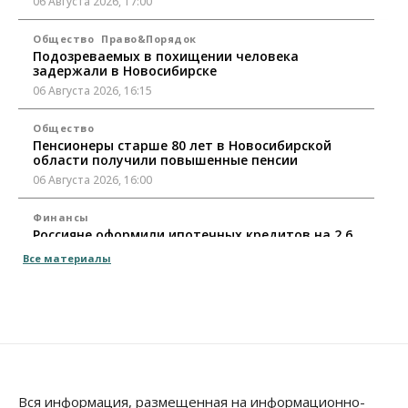
06 Августа 2026, 17:00
Общество
Право&Порядок
Подозреваемых в похищении человека
задержали в Новосибирске
06 Августа 2026, 16:15
Общество
Пенсионеры старше 80 лет в Новосибирской
области получили повышенные пенсии
06 Августа 2026, 16:00
Финансы
Россияне оформили ипотечных кредитов на 2,6
трлн рублей
Все материалы
06 Августа 2026, 15:53
Власть
Думская гонка в Новосибирской области
обойдется без самовыдвиженцев
06 Августа 2026, 15:00
Бизнес
Власть
Общество
Вся информация, размещенная на информационно-