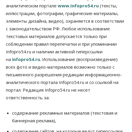
Правительство России продлило разрешение на
аналитическом портале
www.Infopro54.ru
(тексты,
выпуск бензина «Евро-3»
иллюстрации, фотографии, графические материалы,
06 Августа 2026, 14:00
элементы дизайна, видео), охраняется в соответствии
Общество
с законодательством РФ. Любое использование
«За тех, у кого от 270 баллов,
настоящая борьба»: вузы настойчиво
текстовых материалов допускается только при
обзванивают новосибирских высокобалльников
соблюдении правил перепечатки и при упоминании
перед зачислением
Infopro54.ru и наличии активной гиперссылки
06 Августа 2026, 13:00
на
infopro54.ru
. Использование (воспроизведение)
Власть
всех фото и видео-материалов возможно только с
Режим ЧС ввели в Омской области из-за засухи
письменного разрешения редакции информационно-
06 Августа 2026, 12:15
аналитического портала Infopro54.ru и со ссылкой на
Власть
Общество
портал. Редакция Infopro54.ru не несет
Новосибирск готовится к визиту Владимира
ответственность за:
Путина
06 Августа 2026, 12:05
содержание рекламных материалов (текстовая и
Бизнес
Недвижимость
Общество
баннерная реклама),
Росреестр назвал главные причины
отказов в регистрации недвижимости в НСО
содержание сайтов, на которые ведут гиперссылки