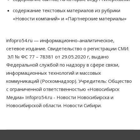
06 Августа 2026, 12:00
содержание текстовых материалов из рубрики
Телекоммуникации
«Новости компаний» и «Партнерские материалы»
В 16 населённых пунктах Мошковского района
модернизировали мобильную связь
06 Августа 2026, 11:35
infopro54.ru — информационно-аналитическое,
Бизнес
Право&Порядок
ПроБизнес
сетевое издание. Свидетельство о регистрации СМИ:
Злоумышленники опять атакуют
новосибирские компании через электронную
ЭЛ № ФС 77 – 78381 от 29.05.2020 г, выдано
почту
Федеральной службой по надзору в сфере связи,
06 Августа 2026, 11:00
информационных технологий и массовых
коммуникаций (Роскомнадзор). Учредитель: Общество
Общество
Медики готовятся к второму пику активности
с ограниченной ответственностью «Новосибирск
клещей в Новосибирской области
Медиа» Infopro54.ru - Новости Новосибирска и
06 Августа 2026, 10:00
Новосибирской области. Новости Сибири.
Общество
Из-за жары в Европе оливковое масло
в Новосибирске может снова подорожать
06 Августа 2026, 09:00