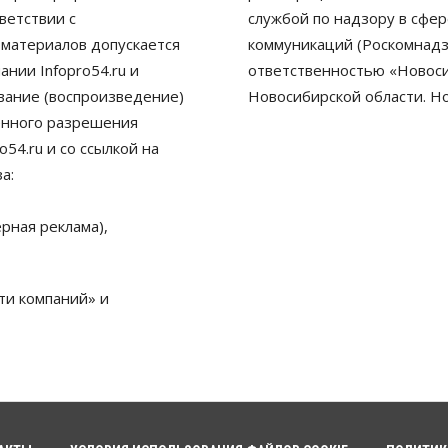
ветствии с
службой по надзору в сфе
 материалов допускается
коммуникаций (Роскомнадз
нии Infopro54.ru и
ответственностью «Новосиб
ование (воспроизведение)
Новосибирской области. Н
енного разрешения
54.ru и со ссылкой на
а:
рная реклама),
ти компаний» и