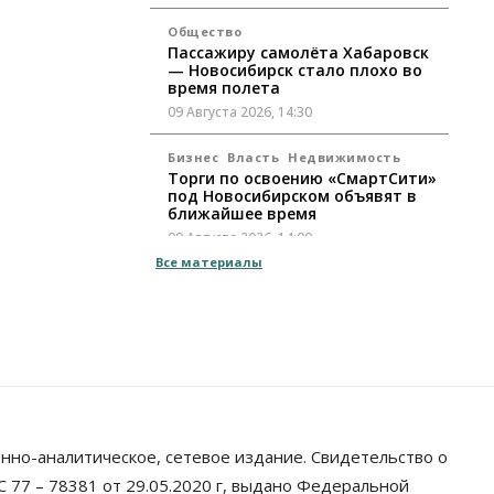
Общество
Пассажиру самолёта Хабаровск
— Новосибирск стало плохо во
время полета
09 Августа 2026, 14:30
Бизнес
Власть
Недвижимость
Торги по освоению «СмартСити»
под Новосибирском объявят в
ближайшее время
09 Августа 2026, 14:00
Все материалы
Общество
Экстренное предупреждение из-
за жары в Новосибирске
распространили спасатели
09 Августа 2026, 13:30
Власть
Город
Общество
Еще одна остановка «городской
электрички» появится в
нно-аналитическое, сетевое издание. Свидетельство о
Новосибирске
 77 – 78381 от 29.05.2020 г, выдано Федеральной
09 Августа 2026, 12:00