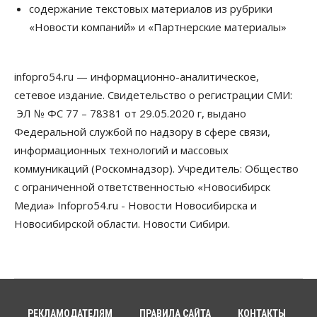
содержание текстовых материалов из рубрики
Новосибирской области, но режима ЧС не будет
«Новости компаний» и «Партнерские материалы»
07 Августа 2026, 10:00
Бизнес
Право&Порядок
Предприятия Новосибирска
infopro54.ru — информационно-аналитическое,
выстраивают системы защиты от атак БПЛА
сетевое издание. Свидетельство о регистрации СМИ:
07 Августа 2026, 09:00
ЭЛ № ФС 77 – 78381 от 29.05.2020 г, выдано
Бизнес
Федеральной службой по надзору в сфере связи,
По «Сибэлектротерму» выдали исполнительные
информационных технологий и массовых
листы на полмиллиарда рублей
07 Августа 2026, 08:00
коммуникаций (Роскомнадзор). Учредитель: Общество
с ограниченной ответственностью «Новосибирск
Бизнес
Власть
Медицина
Общество
Медиа» Infopro54.ru - Новости Новосибирска и
Искусственный интеллект предлагают
привлекать к разработке новых лекарств в
Новосибирской области. Новости Сибири.
России
06 Августа 2026, 19:00
Мировые И Федеральные Новости
Россия построит в Киргизии новый кампус КРСУ:
30 гектаров, 15 тысяч студентов и 30 миллиардов
рублей
РЕКЛАМОДАТЕЛЯМ
ПРАВИЛА САЙТА
КОНТАКТЫ