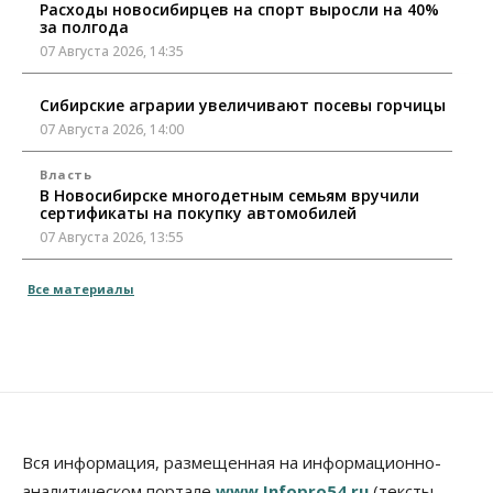
Расходы новосибирцев на спорт выросли на 40%
за полгода
07 Августа 2026, 14:35
Сибирские аграрии увеличивают посевы горчицы
07 Августа 2026, 14:00
Власть
В Новосибирске многодетным семьям вручили
сертификаты на покупку автомобилей
07 Августа 2026, 13:55
Авто
Общество
Все материалы
Треть автовладельцев в Новосибирской области
«поставили машины на прикол»
07 Августа 2026, 13:00
Власть
Школы, библиотеки, пешеходные тротуары:
депутаты Госдумы контролируют работы на
социальных объектах
Вся информация, размещенная на информационно-
07 Августа 2026, 12:35
аналитическом портале
www.Infopro54.ru
(тексты,