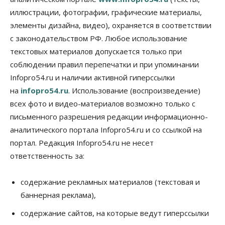
Общество
иллюстрации, фотографии, графические материалы,
Синоптики рассказали о погоде в Новосибирске
элементы дизайна, видео), охраняется в соответствии
на выходных
с законодательством РФ. Любое использование
07 Августа 2026, 12:00
текстовых материалов допускается только при
Общество
соблюдении правил перепечатки и при упоминании
Жители Новосибирска смогут добровольно
Infopro54.ru и наличии активной гиперссылки
повысить свою пенсию
07 Августа 2026, 11:30
на
infopro54.ru
. Использование (воспроизведение)
всех фото и видео-материалов возможно только с
Общество
письменного разрешения редакции информационно-
Деньгами будут распоряжаться дети: в десяти
школах Новосибирской области введут
аналитического портала Infopro54.ru и со ссылкой на
инициативное бюджетирование
портал. Редакция Infopro54.ru не несет
07 Августа 2026, 11:00
ответственность за:
Общество
Право&Порядок
В Новосибирске руководителя отдела полиции
содержание рекламных материалов (текстовая и
заключили под стражу
баннерная реклама),
07 Августа 2026, 10:15
содержание сайтов, на которые ведут гиперссылки
Общество
Недели жары повлияли на урожай в