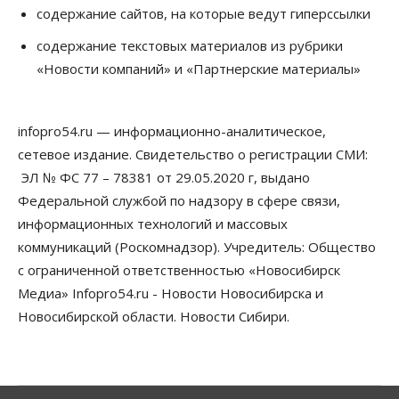
содержание сайтов, на которые ведут гиперссылки
Общество
Жители Новосибирска смогут добровольно
содержание текстовых материалов из рубрики
повысить свою пенсию
«Новости компаний» и «Партнерские материалы»
07 Августа 2026, 11:30
Общество
Деньгами будут распоряжаться дети: в десяти
infopro54.ru — информационно-аналитическое,
школах Новосибирской области введут
инициативное бюджетирование
сетевое издание. Свидетельство о регистрации СМИ:
07 Августа 2026, 11:00
ЭЛ № ФС 77 – 78381 от 29.05.2020 г, выдано
Федеральной службой по надзору в сфере связи,
Общество
Право&Порядок
информационных технологий и массовых
В Новосибирске руководителя отдела полиции
заключили под стражу
коммуникаций (Роскомнадзор). Учредитель: Общество
07 Августа 2026, 10:15
с ограниченной ответственностью «Новосибирск
Медиа» Infopro54.ru - Новости Новосибирска и
Общество
Недели жары повлияли на урожай в
Новосибирской области. Новости Сибири.
Новосибирской области, но режима ЧС не будет
07 Августа 2026, 10:00
Бизнес
Право&Порядок
Предприятия Новосибирска