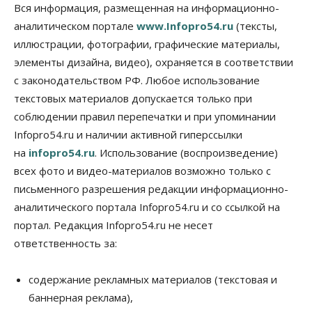
Вся информация, размещенная на информационно-
07 Августа 2026, 14:00
аналитическом портале
www.Infopro54.ru
(тексты,
Власть
иллюстрации, фотографии, графические материалы,
В Новосибирске многодетным семьям вручили
элементы дизайна, видео), охраняется в соответствии
сертификаты на покупку автомобилей
с законодательством РФ. Любое использование
07 Августа 2026, 13:55
текстовых материалов допускается только при
Авто
Общество
соблюдении правил перепечатки и при упоминании
Треть автовладельцев в Новосибирской области
Infopro54.ru и наличии активной гиперссылки
«поставили машины на прикол»
07 Августа 2026, 13:00
на
infopro54.ru
. Использование (воспроизведение)
всех фото и видео-материалов возможно только с
Власть
письменного разрешения редакции информационно-
Школы, библиотеки, пешеходные тротуары:
депутаты Госдумы контролируют работы на
аналитического портала Infopro54.ru и со ссылкой на
социальных объектах
портал. Редакция Infopro54.ru не несет
07 Августа 2026, 12:35
ответственность за:
Общество
Синоптики рассказали о погоде в Новосибирске
содержание рекламных материалов (текстовая и
на выходных
баннерная реклама),
07 Августа 2026, 12:00