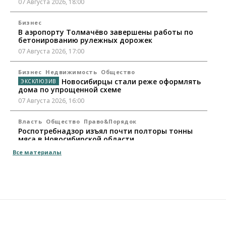
07 Августа 2026, 18:00
Бизнес
В аэропорту Толмачёво завершены работы по
бетонированию рулежных дорожек
07 Августа 2026, 17:00
Бизнес
Недвижимость
Общество
Новосибирцы стали реже оформлять
дома по упрощенной схеме
07 Августа 2026, 16:00
Власть
Общество
Право&Порядок
Роспотребнадзор изъял почти полторы тонны
мяса в Новосибирской области
07 Августа 2026, 15:00
Все материалы
Финансы
Расходы новосибирцев на спорт выросли на 40%
за полгода
07 Августа 2026, 14:35
Сибирские аграрии увеличивают посевы горчицы