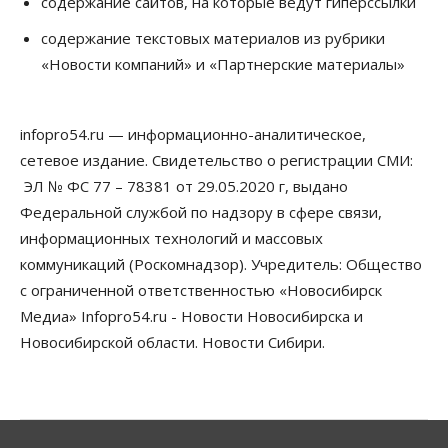
содержание сайтов, на которые ведут гиперссылки
Общество
Технологии
Искусственный интеллект впервые выписал
содержание текстовых материалов из рубрики
штраф за борщевик
«Новости компаний» и «Партнерские материалы»
08 Августа 2026, 15:00
Авто
infopro54.ru — информационно-аналитическое,
Продажи подержанных электромобилей в
Новосибирской области растут второй месяц
сетевое издание. Свидетельство о регистрации СМИ:
08 Августа 2026, 13:00
ЭЛ № ФС 77 – 78381 от 29.05.2020 г, выдано
Федеральной службой по надзору в сфере связи,
Бизнес
Общество
Детские центры Новосибирска
информационных технологий и массовых
перегибают с «педагогикой успеха», считает
коммуникаций (Роскомнадзор). Учредитель: Общество
психолог
08 Августа 2026, 11:00
с ограниченной ответственностью «Новосибирск
Медиа» Infopro54.ru - Новости Новосибирска и
Бизнес
Общество
Новосибирской области. Новости Сибири.
Союз продавцов маркетплейсов
обратился в правительство РФ из-за атак на WB
08 Августа 2026, 10:00
Общество
Новосибирцы будут получать квитанции за ЖКУ