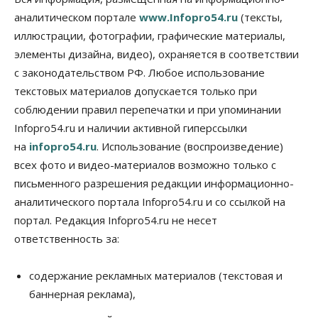
заливать бензин Евро‑2
аналитическом портале
www.Infopro54.ru
(тексты,
09 Августа 2026, 10:00
иллюстрации, фотографии, графические материалы,
элементы дизайна, видео), охраняется в соответствии
Бизнес
Общество
Работодатели Новосибирска заявили в центры
с законодательством РФ. Любое использование
занятости почти 32 тысячи вакансий
текстовых материалов допускается только при
09 Августа 2026, 09:00
соблюдении правил перепечатки и при упоминании
Бизнес
Общество
Infopro54.ru и наличии активной гиперссылки
Спрос на машино-места в
на
infopro54.ru
. Использование (воспроизведение)
Новосибирской области вырос в полтора раза
08 Августа 2026, 18:00
всех фото и видео-материалов возможно только с
письменного разрешения редакции информационно-
Общество
аналитического портала Infopro54.ru и со ссылкой на
К современному юридическому образованию в
России возникает много вопросов
портал. Редакция Infopro54.ru не несет
08 Августа 2026, 17:00
ответственность за:
Общество
Новосибирские вузы опубликовали
содержание рекламных материалов (текстовая и
приказы о зачислении на бюджетные места
баннерная реклама),
08 Августа 2026, 16:00