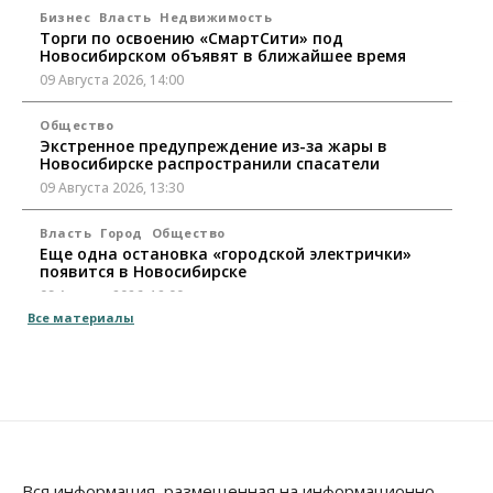
Бизнес
Власть
Недвижимость
Торги по освоению «СмартСити» под
Новосибирском объявят в ближайшее время
09 Августа 2026, 14:00
Общество
Экстренное предупреждение из-за жары в
Новосибирске распространили спасатели
09 Августа 2026, 13:30
Власть
Город
Общество
Еще одна остановка «городской электрички»
появится в Новосибирске
09 Августа 2026, 12:00
Все материалы
Общество
Места в колледжах Новосибирска будут
«бронировать» со школы
09 Августа 2026, 11:00
Авто
Общество
Не катастрофа, а стресс-тест: эксперт
новосибирской сети СТО пояснил кому можно
Вся информация, размещенная на информационно-