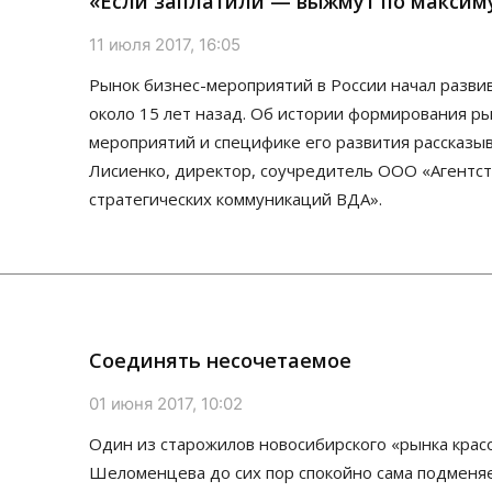
«Если заплатили — выжмут по максим
11 июля 2017, 16:05
Рынок бизнес-мероприятий в России начал разви
около 15 лет назад. Об истории формирования ры
мероприятий и специфике его развития рассказы
Лисиенко, директор, соучредитель ООО «Агентс
стратегических коммуникаций ВДА».
Соединять несочетаемое
01 июня 2017, 10:02
Один из старожилов новосибирского «рынка крас
Шеломенцева до сих пор спокойно сама подменяе