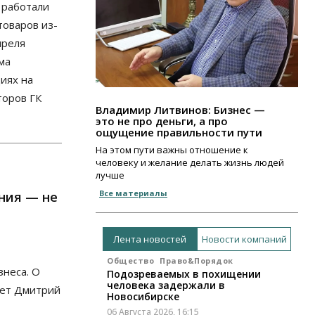
 работали
 товаров из-
преля
ма
иях на
торов ГК
Владимир Литвинов: Бизнес —
это не про деньги, а про
ощущение правильности пути
На этом пути важны отношение к
человеку и желание делать жизнь людей
лучше
Все материалы
ания — не
Лента новостей
Новости компаний
Общество
Право&Порядок
неса. О
Подозреваемых в похищении
человека задержали в
ает Дмитрий
Новосибирске
06 Августа 2026, 16:15