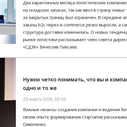
Два карантинных месяца логистические компании
на складских запасах, так как ввоз в страну новых
за закрытых границ был ограничен. В середине а
заказы b2c через e-commerce резко выросли, а са
структура доставки изменилась. О новых тенденц
рынке логистики рассказывает член совета дирек
«СДЭК» Вячеслав Пиксаев.
Нужно четко понимать, что вы и комп
одно и то же
29 марта 2018, 09:30
Важные нюансы создания компании и ведения биз
своем опыте формирования стартапов рассказыв
Симоненко.