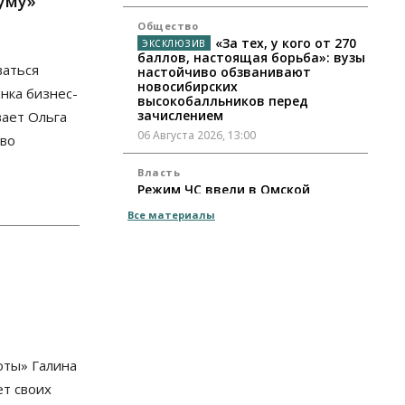
уму»
Общество
«За тех, у кого от 270
баллов, настоящая борьба»: вузы
ваться
настойчиво обзванивают
новосибирских
нка бизнес-
высокобалльников перед
зачислением
вает Ольга
06 Августа 2026, 13:00
тво
Власть
Режим ЧС ввели в Омской
области из-за засухи
Все материалы
06 Августа 2026, 12:15
Власть
Общество
Новосибирск готовится к визиту
Владимира Путина
06 Августа 2026, 12:05
Бизнес
Недвижимость
Общество
оты» Галина
Росреестр назвал
главные причины отказов в
т своих
регистрации недвижимости в