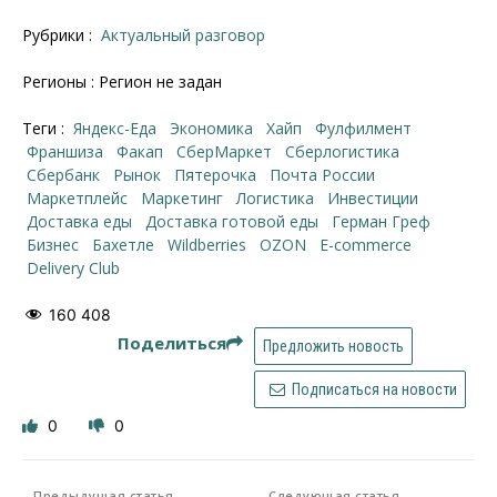
Рубрики :
Актуальный разговор
Регионы : Регион не задан
Теги :
Яндекс-Еда
Экономика
хайп
фулфилмент
франшиза
факап
СберМаркет
Сберлогистика
Сбербанк
рынок
Пятерочка
Почта России
маркетплейс
маркетинг
логистика
инвестиции
доставка еды
доставка готовой еды
Герман Греф
бизнес
Бахетле
Wildberries
OZON
e-commerce
Delivery Club
160 408
Поделиться
Предложить новость
Подписаться на новости
0
0
Предыдущая статья
Следующая статья