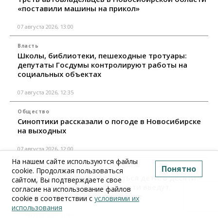
«поставили машины на прикол»
07 августа 2026, 13:00
Власть
Школы, библиотеки, пешеходные тротуары:
депутаты Госдумы контролируют работы на
социальных объектах
07 августа 2026, 12:35
Общество
Синоптики рассказали о погоде в Новосибирске
на выходных
07 августа 2026, 12:00
На нашем сайте используются файлы
Понятно
Общество
cookie. Продолжая пользоваться
Деньгами будут распоряжаться дети: в десяти
сайтом, Вы подтверждаете свое
школах Новосибирской области введут
согласие на использование файлов
инициативное бюджетирование
cookie в соответствии с
условиями их
использования
07 августа 2026, 11:00