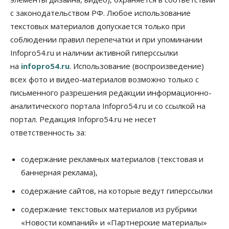
В аэропорту Толмачёво завершены работы по
с законодательством РФ. Любое использование
бетонированию рулежных дорожек
текстовых материалов допускается только при
07 Августа 2026, 17:00
соблюдении правил перепечатки и при упоминании
Бизнес
Недвижимость
Общество
Infopro54.ru и наличии активной гиперссылки
Новосибирцы стали реже оформлять
на
infopro54.ru
. Использование (воспроизведение)
дома по упрощенной схеме
07 Августа 2026, 16:00
всех фото и видео-материалов возможно только с
письменного разрешения редакции информационно-
Власть
Общество
Право&Порядок
аналитического портала Infopro54.ru и со ссылкой на
Роспотребнадзор изъял почти полторы тонны
мяса в Новосибирской области
портал. Редакция Infopro54.ru не несет
07 Августа 2026, 15:00
ответственность за:
Финансы
Расходы новосибирцев на спорт выросли на 40%
содержание рекламных материалов (текстовая и
за полгода
баннерная реклама),
07 Августа 2026, 14:35
содержание сайтов, на которые ведут гиперссылки
Сибирские аграрии увеличивают посевы горчицы
содержание текстовых материалов из рубрики
07 Августа 2026, 14:00
«Новости компаний» и «Партнерские материалы»