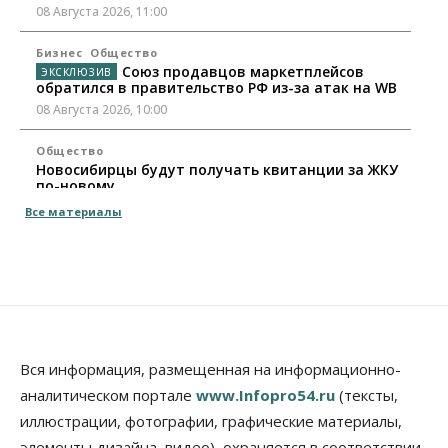
08 Августа 2026, 11:00
Бизнес
Общество
Союз продавцов маркетплейсов
обратился в правительство РФ из-за атак на WB
08 Августа 2026, 10:00
Общество
Новосибирцы будут получать квитанции за ЖКУ
по-новому
08 Августа 2026, 09:00
Все материалы
Бизнес
В Новосибирской области резко
сократился грузооборот в автоперевозках
07 Августа 2026, 19:00
Общество
В Новосибирске прошёл митинг
Вся информация, размещенная на информационно-
против нового закона о памятниках
аналитическом портале
www.Infopro54.ru
(тексты,
07 Августа 2026, 18:00
иллюстрации, фотографии, графические материалы,
элементы дизайна, видео), охраняется в соответствии
Бизнес