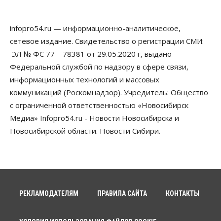
Власть
В Новосибирске многодетным семьям вручили
сертификаты на покупку автомобилей
infopro54.ru — информационно-аналитическое,
07 Августа 2026, 13:55
сетевое издание. Свидетельство о регистрации СМИ:
ЭЛ № ФС 77 – 78381 от 29.05.2020 г, выдано
Авто
Общество
Треть автовладельцев в Новосибирской области
Федеральной службой по надзору в сфере связи,
«поставили машины на прикол»
информационных технологий и массовых
07 Августа 2026, 13:00
коммуникаций (Роскомнадзор). Учредитель: Общество
Власть
с ограниченной ответственностью «Новосибирск
Школы, библиотеки, пешеходные тротуары:
Медиа» Infopro54.ru - Новости Новосибирска и
депутаты Госдумы контролируют работы на
социальных объектах
Новосибирской области. Новости Сибири.
07 Августа 2026, 12:35
Общество
Синоптики рассказали о погоде в Новосибирске
на выходных
07 Августа 2026, 12:00
РЕКЛАМОДАТЕЛЯМ
ПРАВИЛА САЙТА
КОНТАКТЫ
Общество
Жители Новосибирска смогут добровольно