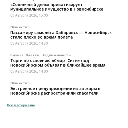
«Солнечный день» приватизирует
муниципальное имущество в Новосибирске
09 Августа 2026, 15:00
Общество
Пассажиру самолёта Хабаровск — Новосибирск
стало плохо во время полета
09 Августа 2026, 14:30
Бизнес
Власть
Недвижимость
Торги по освоению «СмартСити» под
Новосибирском объявят в ближайшее время
09 Августа 2026, 14:00
Общество
Экстренное предупреждение из-за жары в
Новосибирске распространили спасатели
09 Августа 2026, 13:30
Все материалы
Власть
Город
Общество
Еще одна остановка «городской электрички»
появится в Новосибирске
09 Августа 2026, 12:00