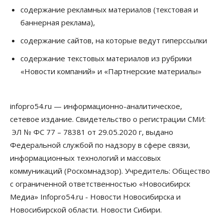
К современному юридическому образованию в
содержание рекламных материалов (текстовая и
России возникает много вопросов
баннерная реклама),
08 Августа 2026, 17:00
содержание сайтов, на которые ведут гиперссылки
Общество
Новосибирские вузы опубликовали
содержание текстовых материалов из рубрики
приказы о зачислении на бюджетные места
«Новости компаний» и «Партнерские материалы»
08 Августа 2026, 16:00
Общество
Технологии
infopro54.ru — информационно-аналитическое,
Искусственный интеллект впервые выписал
штраф за борщевик
сетевое издание. Свидетельство о регистрации СМИ:
08 Августа 2026, 15:00
ЭЛ № ФС 77 – 78381 от 29.05.2020 г, выдано
Федеральной службой по надзору в сфере связи,
Авто
Продажи подержанных электромобилей в
информационных технологий и массовых
Новосибирской области растут второй месяц
коммуникаций (Роскомнадзор). Учредитель: Общество
08 Августа 2026, 13:00
с ограниченной ответственностью «Новосибирск
Бизнес
Общество
Медиа» Infopro54.ru - Новости Новосибирска и
Детские центры Новосибирска
Новосибирской области. Новости Сибири.
перегибают с «педагогикой успеха», считает
психолог