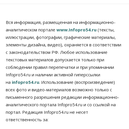
Общество
Места в колледжах Новосибирска будут
«бронировать» со школы
Вся информация, размещенная на информационно-
09 Августа 2026, 11:00
аналитическом портале
www.Infopro54.ru
(тексты,
иллюстрации, фотографии, графические материалы,
Авто
Общество
элементы дизайна, видео), охраняется в соответствии
Не катастрофа, а стресс-тест: эксперт
новосибирской сети СТО пояснил кому можно
с законодательством РФ. Любое использование
заливать бензин Евро‑2
текстовых материалов допускается только при
09 Августа 2026, 10:00
соблюдении правил перепечатки и при упоминании
Бизнес
Общество
Infopro54.ru и наличии активной гиперссылки
Работодатели Новосибирска заявили в центры
на
infopro54.ru
. Использование (воспроизведение)
занятости почти 32 тысячи вакансий
09 Августа 2026, 09:00
всех фото и видео-материалов возможно только с
письменного разрешения редакции информационно-
Бизнес
Общество
аналитического портала Infopro54.ru и со ссылкой на
Спрос на машино-места в
Новосибирской области вырос в полтора раза
портал. Редакция Infopro54.ru не несет
08 Августа 2026, 18:00
ответственность за:
Общество