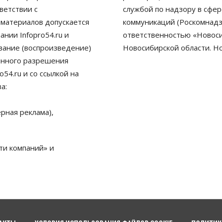
ветствии с
службой по надзору в сфе
 материалов допускается
коммуникаций (Роскомнадз
нии Infopro54.ru и
ответственностью «Новосиб
ование (воспроизведение)
Новосибирской области. Н
енного разрешения
54.ru и со ссылкой на
а:
рная реклама),
ти компаний» и