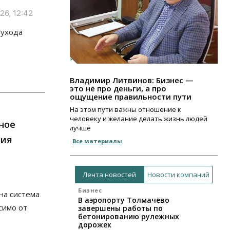
26, 12:42
 ухода
Владимир Литвинов: Бизнес —
это не про деньги, а про
ощущение правильности пути
На этом пути важны отношение к
человеку и желание делать жизнь людей
ное
лучше
тия
Все материалы
Лента новостей
Новости компаний
Бизнес
на система
В аэропорту Толмачёво
симо от
завершены работы по
бетонированию рулежных
дорожек