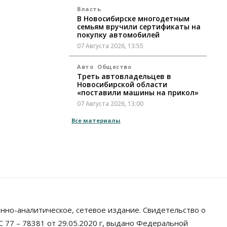
Власть
В Новосибирске многодетным
семьям вручили сертификаты на
покупку автомобилей
07 Августа 2026, 13:55
Авто
Общество
Треть автовладельцев в
Новосибирской области
«поставили машины на прикол»
07 Августа 2026, 13:00
Все материалы
Власть
Школы, библиотеки, пешеходные
тротуары: депутаты Госдумы
контролируют работы на
социальных объектах
07 Августа 2026, 12:35
Общество
Синоптики рассказали о погоде в
Новосибирске на выходных
нно-аналитическое, сетевое издание. Свидетельство о
07 Августа 2026, 12:00
 77 – 78381 от 29.05.2020 г, выдано Федеральной