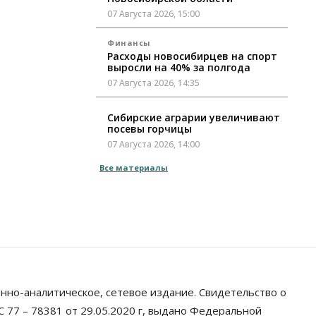
07 Августа 2026, 15:00
Финансы
Расходы новосибирцев на спорт
выросли на 40% за полгода
07 Августа 2026, 14:35
Сибирские аграрии увеличивают
посевы горчицы
07 Августа 2026, 14:00
Все материалы
Власть
В Новосибирске многодетным
семьям вручили сертификаты на
покупку автомобилей
07 Августа 2026, 13:55
Авто
Общество
Треть автовладельцев в
Новосибирской области
«поставили машины на прикол»
нно-аналитическое, сетевое издание. Свидетельство о
07 Августа 2026, 13:00
 77 – 78381 от 29.05.2020 г, выдано Федеральной