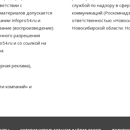
ветствии с
службой по надзору в сфе
 материалов допускается
коммуникаций (Роскомнадз
нии Infopro54.ru и
ответственностью «Новосиб
ование (воспроизведение)
Новосибирской области. Н
енного разрешения
54.ru и со ссылкой на
а:
рная реклама),
ти компаний» и