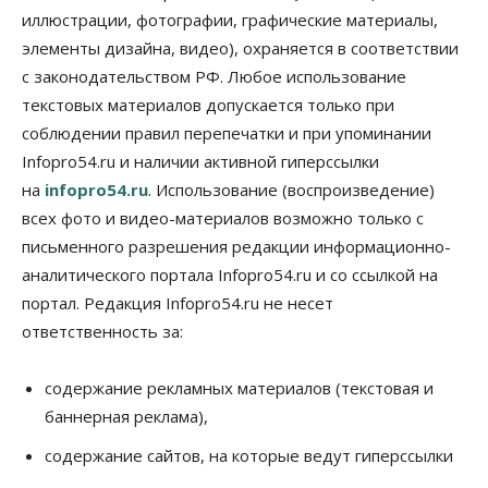
05 Августа 2026, 18:00
иллюстрации, фотографии, графические материалы,
элементы дизайна, видео), охраняется в соответствии
Бизнес
Власть
Независимые АЗС Новосибирска
с законодательством РФ. Любое использование
получают до 20% топлива, прописанного в
контрактах
текстовых материалов допускается только при
05 Августа 2026, 17:00
соблюдении правил перепечатки и при упоминании
Infopro54.ru и наличии активной гиперссылки
Власть
на
infopro54.ru
. Использование (воспроизведение)
Губернатор поблагодарил новосибирских
строителей за вклад в развитие региона
всех фото и видео-материалов возможно только с
05 Августа 2026, 16:40
письменного разрешения редакции информационно-
аналитического портала Infopro54.ru и со ссылкой на
Бизнес
Общество
Самые популярные у
портал. Редакция Infopro54.ru не несет
предпринимателей сферы бизнеса назвали в
ответственность за:
Новосибирске
05 Августа 2026, 16:00
содержание рекламных материалов (текстовая и
Недвижимость
баннерная реклама),
Летний марафон скидок в ГК «Расцветай — до 16
августа
содержание сайтов, на которые ведут гиперссылки
05 Августа 2026, 15:55