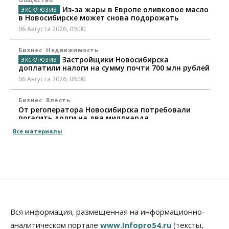
Из-за жары в Европе оливковое масло
в Новосибирске может снова подорожать
06 Августа 2026, 09:00
Бизнес
Недвижимость
Застройщики Новосибирска
доплатили налоги на сумму почти 700 млн рублей
06 Августа 2026, 08:00
Бизнес
Власть
От регоператора Новосибирска потребовали
погасить долги на два миллиарда
05 Августа 2026, 19:00
Все материалы
Власть
Отставки И Назначения
Министра транспорта Новосибирской области
будут согласовывать в Москве
05 Августа 2026, 18:30
Власть
Город
Общество
В мэрии Новосибирска объяснили ситуацию с
Вся информация, размещенная на информационно-
пешеходной зоной на улице Ленина
аналитическом портале
www.Infopro54.ru
(тексты,