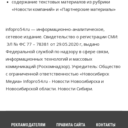
содержание текстовых материалов из рубрики
Недвижимость
Общество
«Новости компаний» и «Партнерские материалы»
Проект нового микрорайона на улице Кирова
утвердили в Новосибирске
05 Августа 2026, 15:30
infopro54.ru — информационно-аналитическое,
Бизнес
Промышленность
сетевое издание. Свидетельство о регистрации СМИ:
Новосибирские компании произвели косметики
на два миллиарда рублей
ЭЛ № ФС 77 – 78381 от 29.05.2020 г, выдано
05 Августа 2026, 15:00
Федеральной службой по надзору в сфере связи,
информационных технологий и массовых
Власть
Финансы
коммуникаций (Роскомнадзор). Учредитель: Общество
Криптовалюта в России официально стала
имуществом
с ограниченной ответственностью «Новосибирск
05 Августа 2026, 14:00
Медиа» Infopro54.ru - Новости Новосибирска и
Новосибирской области. Новости Сибири.
Недвижимость
Открыты продажи квартир нового дома в
квартале «Цветной бульвар» ГК «Расцветай»
05 Августа 2026, 13:23
Власть
Общество
Ночные маршруты автобусов предлагают ввести
РЕКЛАМОДАТЕЛЯМ
ПРАВИЛА САЙТА
КОНТАКТЫ
в Новосибирской области