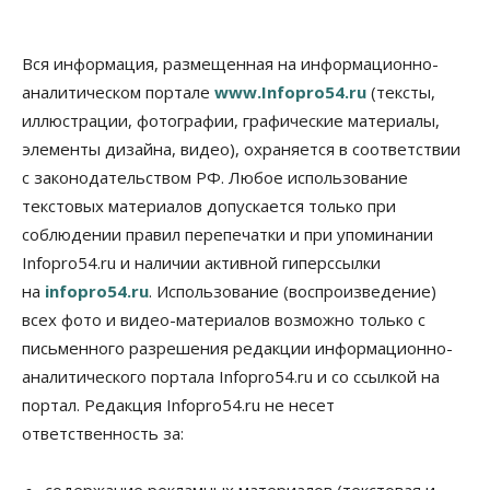
Общество
Технологии
Искусственный интеллект впервые выписал
Вся информация, размещенная на информационно-
штраф за борщевик
аналитическом портале
www.Infopro54.ru
(тексты,
08 Августа 2026, 15:00
иллюстрации, фотографии, графические материалы,
элементы дизайна, видео), охраняется в соответствии
Авто
Продажи подержанных электромобилей в
с законодательством РФ. Любое использование
Новосибирской области растут второй месяц
текстовых материалов допускается только при
08 Августа 2026, 13:00
соблюдении правил перепечатки и при упоминании
Бизнес
Общество
Infopro54.ru и наличии активной гиперссылки
Детские центры Новосибирска
на
infopro54.ru
. Использование (воспроизведение)
перегибают с «педагогикой успеха», считает
психолог
всех фото и видео-материалов возможно только с
08 Августа 2026, 11:00
письменного разрешения редакции информационно-
аналитического портала Infopro54.ru и со ссылкой на
Бизнес
Общество
Союз продавцов маркетплейсов
портал. Редакция Infopro54.ru не несет
обратился в правительство РФ из-за атак на WB
ответственность за:
08 Августа 2026, 10:00
Общество
содержание рекламных материалов (текстовая и