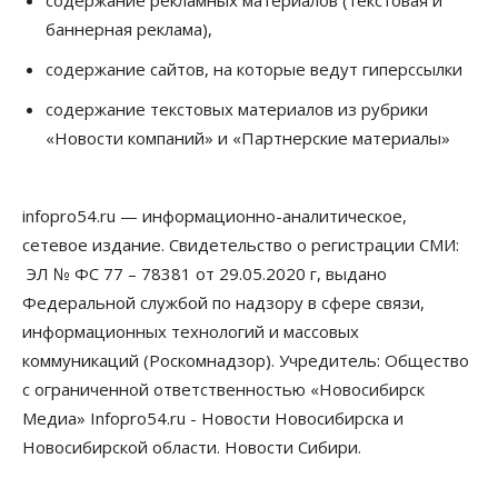
Новосибирцы будут получать квитанции за ЖКУ
баннерная реклама),
по-новому
08 Августа 2026, 09:00
содержание сайтов, на которые ведут гиперссылки
Бизнес
содержание текстовых материалов из рубрики
В Новосибирской области резко
«Новости компаний» и «Партнерские материалы»
сократился грузооборот в автоперевозках
07 Августа 2026, 19:00
infopro54.ru — информационно-аналитическое,
Общество
В Новосибирске прошёл митинг
сетевое издание. Свидетельство о регистрации СМИ:
против нового закона о памятниках
ЭЛ № ФС 77 – 78381 от 29.05.2020 г, выдано
07 Августа 2026, 18:00
Федеральной службой по надзору в сфере связи,
Бизнес
информационных технологий и массовых
В аэропорту Толмачёво завершены работы по
коммуникаций (Роскомнадзор). Учредитель: Общество
бетонированию рулежных дорожек
07 Августа 2026, 17:00
с ограниченной ответственностью «Новосибирск
Медиа» Infopro54.ru - Новости Новосибирска и
Бизнес
Недвижимость
Общество
Новосибирской области. Новости Сибири.
Новосибирцы стали реже оформлять
дома по упрощенной схеме
07 Августа 2026, 16:00