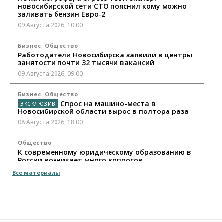
новосибирской сети СТО пояснил кому можно
заливать бензин Евро‑2
09 Августа 2026, 10:00
Бизнес
Общество
Работодатели Новосибирска заявили в центры
занятости почти 32 тысячи вакансий
09 Августа 2026, 09:00
Бизнес
Общество
Спрос на машино-места в
Новосибирской области вырос в полтора раза
08 Августа 2026, 18:00
Общество
К современному юридическому образованию в
России возникает много вопросов
08 Августа 2026, 17:00
Все материалы
Общество
Новосибирские вузы опубликовали
приказы о зачислении на бюджетные места
08 Августа 2026, 16:00