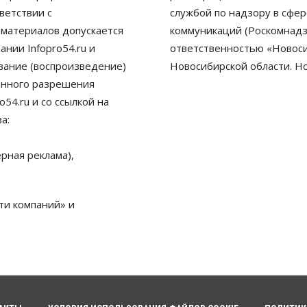
ветствии с
службой по надзору в сфе
 материалов допускается
коммуникаций (Роскомнадз
нии Infopro54.ru и
ответственностью «Новосиб
ование (воспроизведение)
Новосибирской области. Н
енного разрешения
54.ru и со ссылкой на
а:
рная реклама),
ти компаний» и