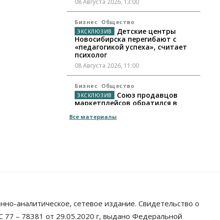
08 Августа 2026, 13:00
Бизнес
Общество
Детские центры
Новосибирска перегибают с
«педагогикой успеха», считает
психолог
08 Августа 2026, 11:00
Бизнес
Общество
Союз продавцов
маркетплейсов обратился в
правительство РФ из-за атак на
Все материалы
WB
08 Августа 2026, 10:00
Общество
Новосибирцы будут получать
квитанции за ЖКУ по-новому
08 Августа 2026, 09:00
Бизнес
нно-аналитическое, сетевое издание. Свидетельство о
В Новосибирской
области резко сократился
 77 – 78381 от 29.05.2020 г, выдано Федеральной