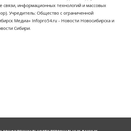
грузооборот в автоперевозках
ре связи, информационных технологий и массовых
07 Августа 2026, 19:00
ор). Учредитель: Общество с ограниченной
ирск Медиа» Infopro54.ru - Новости Новосибирска и
Общество
В Новосибирске
овости Сибири.
прошёл митинг против нового
закона о памятниках
07 Августа 2026, 18:00
Бизнес
В аэропорту Толмачёво
завершены работы по
бетонированию рулежных
дорожек
07 Августа 2026, 17:00
Бизнес
Недвижимость
Общество
Новосибирцы стали
реже оформлять дома по
упрощенной схеме
07 Августа 2026, 16:00
Власть
Общество
Право&Порядок
Роспотребнадзор изъял почти