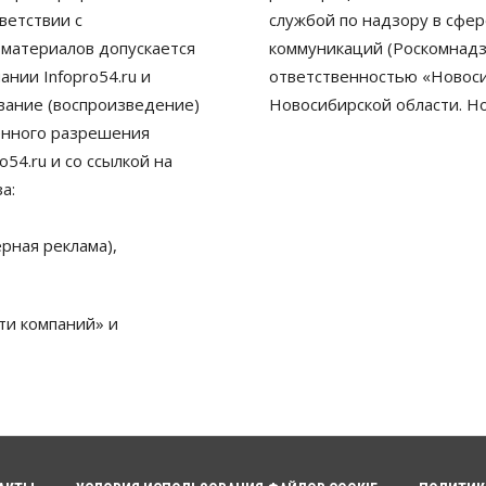
ветствии с
службой по надзору в сфе
 материалов допускается
коммуникаций (Роскомнадз
нии Infopro54.ru и
ответственностью «Новосиб
ование (воспроизведение)
Новосибирской области. Н
енного разрешения
54.ru и со ссылкой на
а:
рная реклама),
ти компаний» и