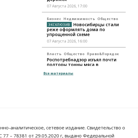
07 Августа 2026, 17:00
Бизнес
Недвижимость
Общество
Новосибирцы стали
реже оформлять дома по
упрощенной схеме
07 Августа 2026, 16:00
Власть
Общество
Право&Порядок
Роспотребнадзор изъял почти
полторы тонны мяса в
Новосибирской области
Все материалы
07 Августа 2026, 15:00
Финансы
Расходы новосибирцев на спорт
выросли на 40% за полгода
07 Августа 2026, 14:35
Сибирские аграрии увеличивают
посевы горчицы
нно-аналитическое, сетевое издание. Свидетельство о
07 Августа 2026, 14:00
 77 – 78381 от 29.05.2020 г, выдано Федеральной