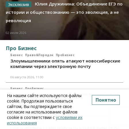
Юлия Дружинина: Объединение ЕГЭ по
истории и обществознанию — это эволюция, а не
революция
02 июля 2026
Про Бизнес
Бизнес
Право&Порядок
ПроБизнес
Злоумышленники опять атакуют новосибирские
компании через электронную почту
06 августа 2026, 11:00
Бизнес
ПроБизнес
Новосибирские грузоперевозчики переходят на
На нашем сайте используются файлы
Понятно
цифровые накладные
cookie. Продолжая пользоваться
сайтом, Вы подтверждаете свое
28 июля 2026, 11:00
согласие на использование файлов
cookie в соответствии с
условиями их
Бизнес
ПроБизнес
использования
Новосибирцы стали получать отказ в вычете по