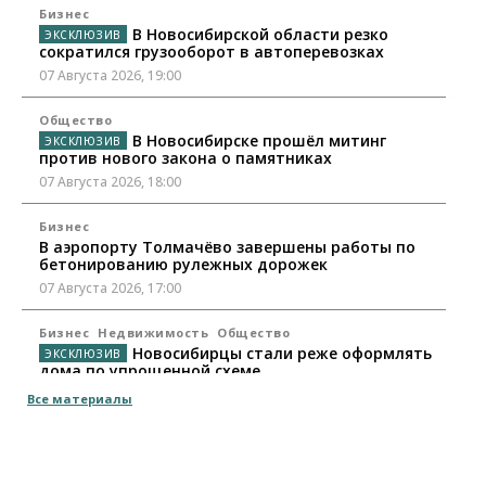
Бизнес
В Новосибирской области резко
сократился грузооборот в автоперевозках
07 Августа 2026, 19:00
Общество
В Новосибирске прошёл митинг
против нового закона о памятниках
07 Августа 2026, 18:00
Бизнес
В аэропорту Толмачёво завершены работы по
бетонированию рулежных дорожек
07 Августа 2026, 17:00
Бизнес
Недвижимость
Общество
Новосибирцы стали реже оформлять
дома по упрощенной схеме
07 Августа 2026, 16:00
Все материалы
Власть
Общество
Право&Порядок
Роспотребнадзор изъял почти полторы тонны
мяса в Новосибирской области