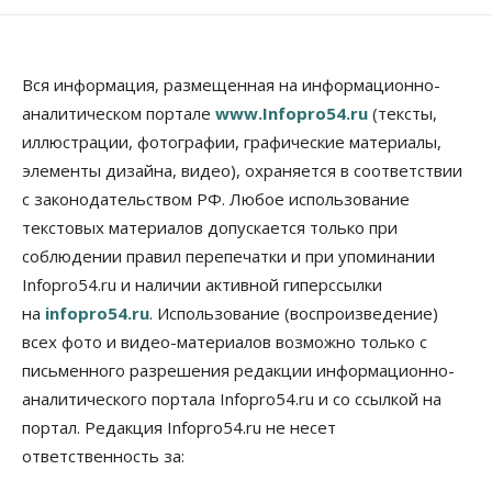
07 Августа 2026, 15:00
Финансы
Расходы новосибирцев на спорт выросли на 40%
Вся информация, размещенная на информационно-
за полгода
аналитическом портале
www.Infopro54.ru
(тексты,
07 Августа 2026, 14:35
иллюстрации, фотографии, графические материалы,
элементы дизайна, видео), охраняется в соответствии
Сибирские аграрии увеличивают посевы горчицы
с законодательством РФ. Любое использование
07 Августа 2026, 14:00
текстовых материалов допускается только при
Власть
соблюдении правил перепечатки и при упоминании
В Новосибирске многодетным семьям вручили
Infopro54.ru и наличии активной гиперссылки
сертификаты на покупку автомобилей
07 Августа 2026, 13:55
на
infopro54.ru
. Использование (воспроизведение)
всех фото и видео-материалов возможно только с
Авто
Общество
письменного разрешения редакции информационно-
Треть автовладельцев в Новосибирской области
«поставили машины на прикол»
аналитического портала Infopro54.ru и со ссылкой на
07 Августа 2026, 13:00
портал. Редакция Infopro54.ru не несет
ответственность за:
Власть
Школы, библиотеки, пешеходные тротуары: