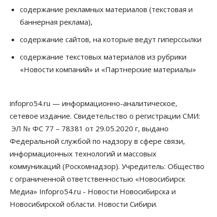
депутаты Госдумы контролируют работы на
содержание рекламных материалов (текстовая и
социальных объектах
баннерная реклама),
07 Августа 2026, 12:35
содержание сайтов, на которые ведут гиперссылки
Общество
Синоптики рассказали о погоде в Новосибирске
содержание текстовых материалов из рубрики
на выходных
«Новости компаний» и «Партнерские материалы»
07 Августа 2026, 12:00
Общество
Жители Новосибирска смогут добровольно
infopro54.ru — информационно-аналитическое,
повысить свою пенсию
сетевое издание. Свидетельство о регистрации СМИ:
07 Августа 2026, 11:30
ЭЛ № ФС 77 – 78381 от 29.05.2020 г, выдано
Общество
Федеральной службой по надзору в сфере связи,
Деньгами будут распоряжаться дети: в десяти
информационных технологий и массовых
школах Новосибирской области введут
инициативное бюджетирование
коммуникаций (Роскомнадзор). Учредитель: Общество
07 Августа 2026, 11:00
с ограниченной ответственностью «Новосибирск
Медиа» Infopro54.ru - Новости Новосибирска и
Общество
Право&Порядок
В Новосибирске руководителя отдела полиции
Новосибирской области. Новости Сибири.
заключили под стражу