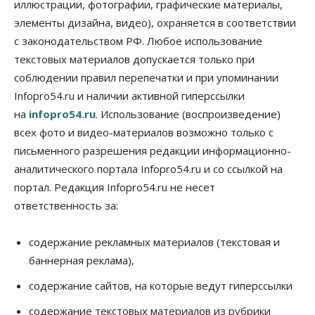
иллюстрации, фотографии, графические материалы,
06 Августа 2026, 16:15
элементы дизайна, видео), охраняется в соответствии
Общество
с законодательством РФ. Любое использование
Пенсионеры старше 80 лет в Новосибирской
области получили повышенные пенсии
текстовых материалов допускается только при
06 Августа 2026, 16:00
соблюдении правил перепечатки и при упоминании
Infopro54.ru и наличии активной гиперссылки
Финансы
на
infopro54.ru
. Использование (воспроизведение)
Россияне оформили ипотечных кредитов на 2,6
трлн рублей
всех фото и видео-материалов возможно только с
06 Августа 2026, 15:53
письменного разрешения редакции информационно-
аналитического портала Infopro54.ru и со ссылкой на
Власть
Думская гонка в Новосибирской области
портал. Редакция Infopro54.ru не несет
обойдется без самовыдвиженцев
ответственность за:
06 Августа 2026, 15:00
Бизнес
Власть
Общество
содержание рекламных материалов (текстовая и
Правительство России продлило разрешение на
баннерная реклама),
выпуск бензина «Евро-3»
06 Августа 2026, 14:00
содержание сайтов, на которые ведут гиперссылки
Общество
содержание текстовых материалов из рубрики