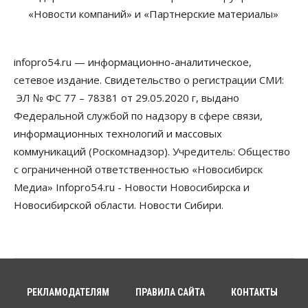
«За тех, у кого от 270 баллов,
«Новости компаний» и «Партнерские материалы»
настоящая борьба»: вузы настойчиво
обзванивают новосибирских высокобалльников
перед зачислением
06 Августа 2026, 13:00
infopro54.ru — информационно-аналитическое,
сетевое издание. Свидетельство о регистрации СМИ:
Власть
Режим ЧС ввели в Омской области из-за засухи
ЭЛ № ФС 77 – 78381 от 29.05.2020 г, выдано
06 Августа 2026, 12:15
Федеральной службой по надзору в сфере связи,
информационных технологий и массовых
Власть
Общество
коммуникаций (Роскомнадзор). Учредитель: Общество
Новосибирск готовится к визиту Владимира
Путина
с ограниченной ответственностью «Новосибирск
06 Августа 2026, 12:05
Медиа» Infopro54.ru - Новости Новосибирска и
Новосибирской области. Новости Сибири.
Бизнес
Недвижимость
Общество
Росреестр назвал главные причины
отказов в регистрации недвижимости в НСО
06 Августа 2026, 12:00
Телекоммуникации
В 16 населённых пунктах Мошковского района
РЕКЛАМОДАТЕЛЯМ
ПРАВИЛА САЙТА
КОНТАКТЫ
модернизировали мобильную связь