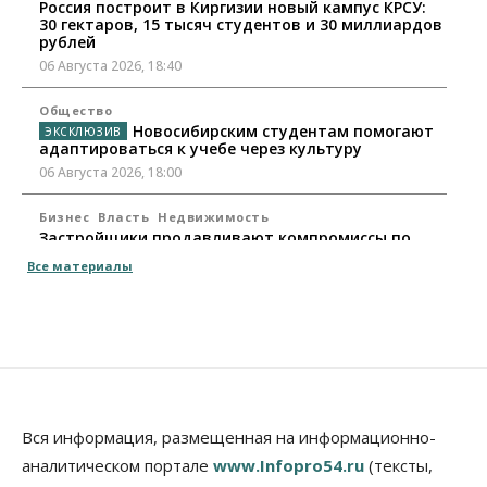
Россия построит в Киргизии новый кампус КРСУ:
30 гектаров, 15 тысяч студентов и 30 миллиардов
рублей
06 Августа 2026, 18:40
Общество
Новосибирским студентам помогают
адаптироваться к учебе через культуру
06 Августа 2026, 18:00
Бизнес
Власть
Недвижимость
Застройщики продавливают компромиссы по
площади участков для КРТ в Новосибирске
Все материалы
06 Августа 2026, 17:30
Бизнес
Недвижимость
Общество
Около Заельцовского бора Новосибирска
началось строительство термального комплекса
06 Августа 2026, 17:00
Общество
Право&Порядок
Вся информация, размещенная на информационно-
Подозреваемых в похищении человека
аналитическом портале
www.Infopro54.ru
(тексты,
задержали в Новосибирске