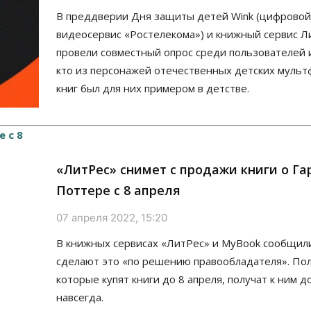
В преддверии Дня защиты детей Wink (цифровой
видеосервис «Ростелекома») и книжный сервис Л
провели совместный опрос среди пользователей и
кто из персонажей отечественных детских мульт
книг был для них примером в детстве.
«ЛитРес» снимет с продажи книги о Га
Поттере c 8 апреля
07 апреля 2022, 15:20
В книжных сервисах «ЛитРес» и MyBook сообщили
сделают это «по решению правообладателя». По
которые купят книги до 8 апреля, получат к ним д
навсегда.