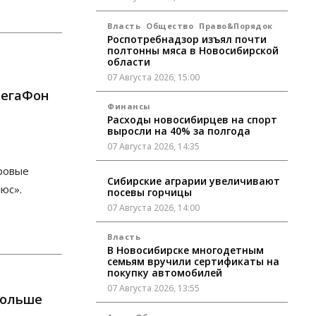
Власть
Общество
Право&Порядок
Роспотребнадзор изъял почти
полтонны мяса в Новосибирской
области
07 Августа 2026, 15:00
МегаФон
Финансы
Расходы новосибирцев на спорт
выросли на 40% за полгода
07 Августа 2026, 14:35
ровые
Сибирские аграрии увеличивают
юс».
посевы горчицы
07 Августа 2026, 14:00
Власть
В Новосибирске многодетным
семьям вручили сертификаты на
покупку автомобилей
07 Августа 2026, 13:55
больше