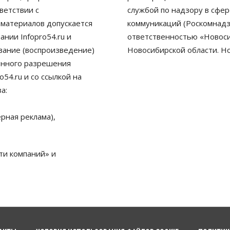
ветствии с
службой по надзору в сфе
 материалов допускается
коммуникаций (Роскомнадз
нии Infopro54.ru и
ответственностью «Новосиб
ование (воспроизведение)
Новосибирской области. Н
енного разрешения
54.ru и со ссылкой на
а:
рная реклама),
ти компаний» и