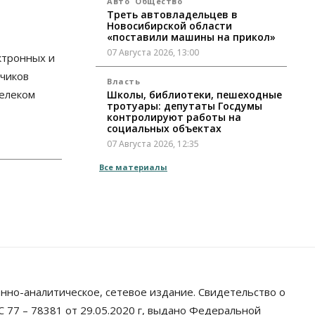
Авто
Общество
Треть автовладельцев в
Новосибирской области
«поставили машины на прикол»
07 Августа 2026, 13:00
ктронных и
счиков
Власть
телеком
Школы, библиотеки, пешеходные
тротуары: депутаты Госдумы
контролируют работы на
социальных объектах
07 Августа 2026, 12:35
Все материалы
Общество
Синоптики рассказали о погоде в
Новосибирске на выходных
07 Августа 2026, 12:00
Общество
Жители Новосибирска смогут
добровольно повысить свою
пенсию
нно-аналитическое, сетевое издание. Свидетельство о
07 Августа 2026, 11:30
 77 – 78381 от 29.05.2020 г, выдано Федеральной