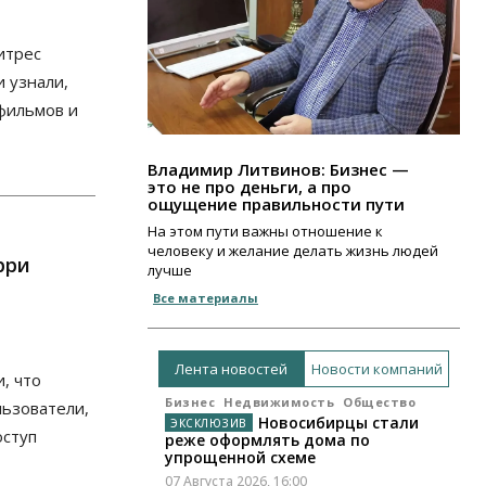
итрес
 узнали,
фильмов и
Владимир Литвинов: Бизнес —
это не про деньги, а про
ощущение правильности пути
На этом пути важны отношение к
человеку и желание делать жизнь людей
рри
лучше
Все материалы
Лента новостей
Новости компаний
, что
Бизнес
Недвижимость
Общество
льзователи,
Новосибирцы стали
оступ
реже оформлять дома по
упрощенной схеме
07 Августа 2026, 16:00