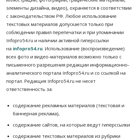
Синоптики рассказали о погоде в Новосибирске
элементы дизайна, видео), охраняется в соответствии
на выходных
с законодательством РФ. Любое использование
07 Августа 2026, 12:00
текстовых материалов допускается только при
Общество
соблюдении правил перепечатки и при упоминании
Жители Новосибирска смогут добровольно
Infopro54.ru и наличии активной гиперссылки
повысить свою пенсию
07 Августа 2026, 11:30
на
infopro54.ru
. Использование (воспроизведение)
всех фото и видео-материалов возможно только с
Общество
письменного разрешения редакции информационно-
Деньгами будут распоряжаться дети: в десяти
школах Новосибирской области введут
аналитического портала Infopro54.ru и со ссылкой на
инициативное бюджетирование
портал. Редакция Infopro54.ru не несет
07 Августа 2026, 11:00
ответственность за:
Общество
Право&Порядок
В Новосибирске руководителя отдела полиции
содержание рекламных материалов (текстовая и
заключили под стражу
баннерная реклама),
07 Августа 2026, 10:15
содержание сайтов, на которые ведут гиперссылки
Общество
Недели жары повлияли на урожай в
содержание текстовых материалов из рубрики
Новосибирской области, но режима ЧС не будет