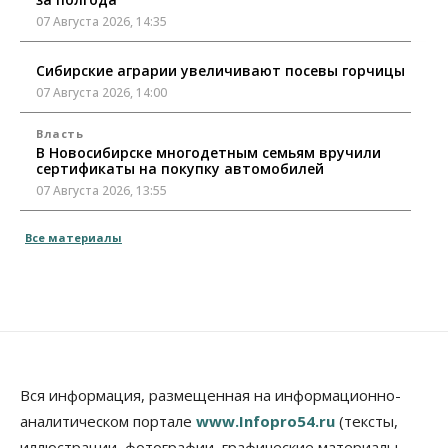
07 Августа 2026, 14:35
Сибирские аграрии увеличивают посевы горчицы
07 Августа 2026, 14:00
Власть
В Новосибирске многодетным семьям вручили
сертификаты на покупку автомобилей
07 Августа 2026, 13:55
Авто
Общество
Все материалы
Треть автовладельцев в Новосибирской области
«поставили машины на прикол»
07 Августа 2026, 13:00
Власть
Школы, библиотеки, пешеходные тротуары:
депутаты Госдумы контролируют работы на
социальных объектах
Вся информация, размещенная на информационно-
07 Августа 2026, 12:35
аналитическом портале
www.Infopro54.ru
(тексты,
Общество
иллюстрации, фотографии, графические материалы,