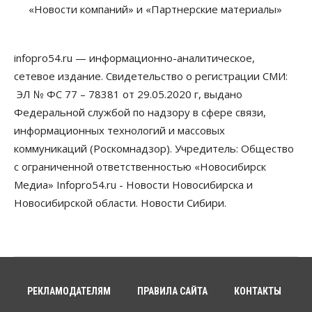
«Новости компаний» и «Партнерские материалы»
07 Августа 2026, 10:00
Бизнес
Право&Порядок
Предприятия Новосибирска
infopro54.ru — информационно-аналитическое,
выстраивают системы защиты от атак БПЛА
сетевое издание. Свидетельство о регистрации СМИ:
07 Августа 2026, 09:00
ЭЛ № ФС 77 – 78381 от 29.05.2020 г, выдано
Бизнес
Федеральной службой по надзору в сфере связи,
По «Сибэлектротерму» выдали исполнительные
информационных технологий и массовых
листы на полмиллиарда рублей
07 Августа 2026, 08:00
коммуникаций (Роскомнадзор). Учредитель: Общество
с ограниченной ответственностью «Новосибирск
Бизнес
Власть
Медицина
Общество
Медиа» Infopro54.ru - Новости Новосибирска и
Искусственный интеллект предлагают
привлекать к разработке новых лекарств в
Новосибирской области. Новости Сибири.
России
06 Августа 2026, 19:00
Мировые И Федеральные Новости
Россия построит в Киргизии новый кампус КРСУ:
30 гектаров, 15 тысяч студентов и 30 миллиардов
рублей
РЕКЛАМОДАТЕЛЯМ
ПРАВИЛА САЙТА
КОНТАКТЫ
06 Августа 2026, 18:40