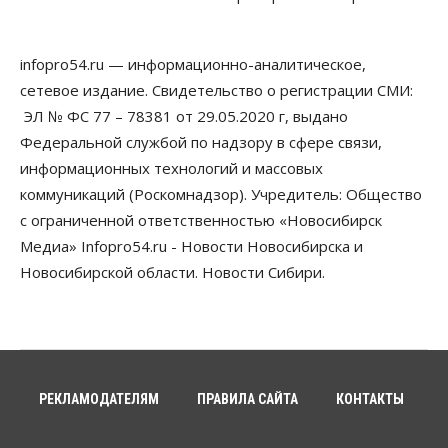
05 Августа 2026, 12:30
infopro54.ru — информационно-аналитическое,
Бизнес
Власть
Более 400 новосибирских компаний
сетевое издание. Свидетельство о регистрации СМИ:
вывели зарплату сотрудников «из тени»
ЭЛ № ФС 77 – 78381 от 29.05.2020 г, выдано
05 Августа 2026, 12:00
Федеральной службой по надзору в сфере связи,
Бизнес
Власть
Недвижимость
информационных технологий и массовых
Новосибирское правительство требует 226 млн со
коммуникаций (Роскомнадзор). Учредитель: Общество
строителя экстрим-центра
05 Августа 2026, 11:30
с ограниченной ответственностью «Новосибирск
Медиа» Infopro54.ru - Новости Новосибирска и
Общество
Новосибирской области. Новости Сибири.
Премьер-министру Мишустину показали проект
нового аэропорта Горно-Алтайска
05 Августа 2026, 11:00
Общество
Новосибирские аграрии
подтверждают нормализацию ситуации с
РЕКЛАМОДАТЕЛЯМ
ПРАВИЛА САЙТА
КОНТАКТЫ
топливом
05 Августа 2026, 10:00