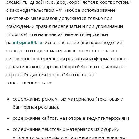
элементы дизайна, видео), охраняется в соответствии
Бизнес
Промышленность
с законодательством РФ. Любое использование
Новосибирские компании произвели косметики
на два миллиарда рублей
текстовых материалов допускается только при
05 Августа 2026, 15:00
соблюдении правил перепечатки и при упоминании
Infopro54.ru и наличии активной гиперссылки
Власть
Финансы
на
infopro54.ru
. Использование (воспроизведение)
Криптовалюта в России официально стала
имуществом
всех фото и видео-материалов возможно только с
05 Августа 2026, 14:00
письменного разрешения редакции информационно-
аналитического портала Infopro54.ru и со ссылкой на
Недвижимость
Открыты продажи квартир нового дома в
портал. Редакция Infopro54.ru не несет
квартале «Цветной бульвар» ГК «Расцветай»
ответственность за:
05 Августа 2026, 13:23
Власть
Общество
содержание рекламных материалов (текстовая и
Ночные маршруты автобусов предлагают ввести
баннерная реклама),
в Новосибирской области
05 Августа 2026, 13:00
содержание сайтов, на которые ведут гиперссылки
Право&Порядок
содержание текстовых материалов из рубрики
Новосибирец пытался провезти из Таиланда
«Новости компаний» и «Партнерские материалы»
кондитерские изделия с наркотиками