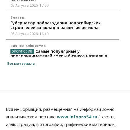
05 Августа 2026, 17:00
Власть
Губернатор поблагодарил новосибирских
строителей за вклад в развитие региона
05 Августа 2026, 16:40
Бизнес
Общество
Самые популярные у
предпринимателей сферы бизнеса назвали в
Новосибирске
Все материалы
05 Августа 2026, 16:00
Недвижимость
Летний марафон скидок в ГК «Расцветай — до 16
августа
05 Августа 2026, 15:55
Недвижимость
Общество
Вся информация, размещенная на информационно-
Проект нового микрорайона на улице Кирова
аналитическом портале
www.Infopro54.ru
(тексты,
утвердили в Новосибирске
иллюстрации, фотографии, графические материалы,
05 Августа 2026, 15:30