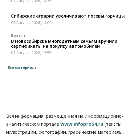
07 Августа 2026, 14:35
Сибирские аграрии увеличивают посевы горчицы
07 Августа 2026, 14:00
Власть
В Новосибирске многодетным семьям вручили
сертификаты на покупку автомобилей
07 Августа 2026, 13:55
Авто
Общество
Все материалы
Треть автовладельцев в Новосибирской области
«поставили машины на прикол»
07 Августа 2026, 13:00
Власть
Школы, библиотеки, пешеходные тротуары:
депутаты Госдумы контролируют работы на
социальных объектах
Вся информация, размещенная на информационно-
07 Августа 2026, 12:35
аналитическом портале
www.Infopro54.ru
(тексты,
Общество
иллюстрации, фотографии, графические материалы,
Синоптики рассказали о погоде в Новосибирске