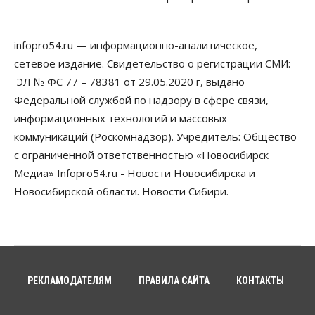
Бизнес
Право&Порядок
Предприятия Новосибирска
infopro54.ru — информационно-аналитическое,
выстраивают системы защиты от атак БПЛА
сетевое издание. Свидетельство о регистрации СМИ:
07 Августа 2026, 09:00
ЭЛ № ФС 77 – 78381 от 29.05.2020 г, выдано
Бизнес
Федеральной службой по надзору в сфере связи,
По «Сибэлектротерму» выдали исполнительные
информационных технологий и массовых
листы на полмиллиарда рублей
07 Августа 2026, 08:00
коммуникаций (Роскомнадзор). Учредитель: Общество
с ограниченной ответственностью «Новосибирск
Бизнес
Власть
Медицина
Общество
Медиа» Infopro54.ru - Новости Новосибирска и
Искусственный интеллект предлагают
привлекать к разработке новых лекарств в
Новосибирской области. Новости Сибири.
России
06 Августа 2026, 19:00
Мировые И Федеральные Новости
Россия построит в Киргизии новый кампус КРСУ:
30 гектаров, 15 тысяч студентов и 30 миллиардов
рублей
РЕКЛАМОДАТЕЛЯМ
ПРАВИЛА САЙТА
КОНТАКТЫ
06 Августа 2026, 18:40