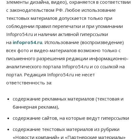
элементы дизайна, видео), охраняется в соответствии
на выходных
с законодательством РФ. Любое использование
07 Августа 2026, 12:00
текстовых материалов допускается только при
Общество
соблюдении правил перепечатки и при упоминании
Жители Новосибирска смогут добровольно
Infopro54.ru и наличии активной гиперссылки
повысить свою пенсию
07 Августа 2026, 11:30
на
infopro54.ru
. Использование (воспроизведение)
всех фото и видео-материалов возможно только с
Общество
письменного разрешения редакции информационно-
Деньгами будут распоряжаться дети: в десяти
школах Новосибирской области введут
аналитического портала Infopro54.ru и со ссылкой на
инициативное бюджетирование
портал. Редакция Infopro54.ru не несет
07 Августа 2026, 11:00
ответственность за:
Общество
Право&Порядок
В Новосибирске руководителя отдела полиции
содержание рекламных материалов (текстовая и
заключили под стражу
баннерная реклама),
07 Августа 2026, 10:15
содержание сайтов, на которые ведут гиперссылки
Общество
Недели жары повлияли на урожай в
содержание текстовых материалов из рубрики
Новосибирской области, но режима ЧС не будет
«Новости компаний» и «Партнерские материалы»
07 Августа 2026, 10:00