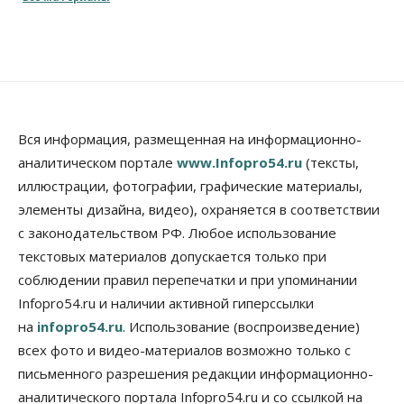
10 Августа 2026, 14:45
Недвижимость
Новосибирску нужны яркие объекты и
градообразующие общественные здания
10 Августа 2026, 14:30
Общество
Вся информация, размещенная на информационно-
Предложения по строительству частных
аналитическом портале
www.Infopro54.ru
(тексты,
бомбоубежищ появились на российском рынке
иллюстрации, фотографии, графические материалы,
10 Августа 2026, 14:00
элементы дизайна, видео), охраняется в соответствии
Бизнес
Общество
с законодательством РФ. Любое использование
В Новосибирске сформировалось
профессиональное сообщество стендап-комиков
текстовых материалов допускается только при
10 Августа 2026, 13:30
соблюдении правил перепечатки и при упоминании
Infopro54.ru и наличии активной гиперссылки
Недвижимость
на
infopro54.ru
. Использование (воспроизведение)
Антон Рехтин: Вместе строим будущее
10 Августа 2026, 13:15
всех фото и видео-материалов возможно только с
письменного разрешения редакции информационно-
Бизнес
Общество
аналитического портала Infopro54.ru и со ссылкой на
Цены в ресторанах Новосибирска выросли на 8%