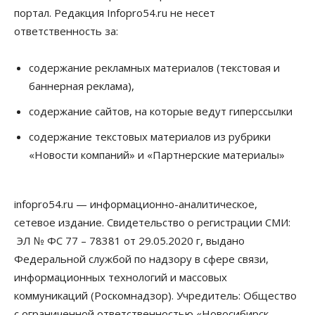
портал. Редакция Infopro54.ru не несет
10 Августа 2026, 13:00
ответственность за:
Власть
Духовная и медицинская помощь: корабль-
церковь посетит 50 поселений Новосибирской
содержание рекламных материалов (текстовая и
области
баннерная реклама),
10 Августа 2026, 12:15
содержание сайтов, на которые ведут гиперссылки
Общество
В Новосибирской области число дел о
содержание текстовых материалов из рубрики
банкротстве с начала года выросло на 7,2 %
«Новости компаний» и «Партнерские материалы»
10 Августа 2026, 12:00
Общество
infopro54.ru — информационно-аналитическое,
НГУ обновил рекорд по числу абитуриентов
10 Августа 2026, 11:30
сетевое издание. Свидетельство о регистрации СМИ:
ЭЛ № ФС 77 – 78381 от 29.05.2020 г, выдано
Общество
Федеральной службой по надзору в сфере связи,
Полмиллиарда направят на доплаты
начальникам полиции Новосибирской области
информационных технологий и массовых
10 Августа 2026, 11:15
коммуникаций (Роскомнадзор). Учредитель: Общество
с ограниченной ответственностью «Новосибирск